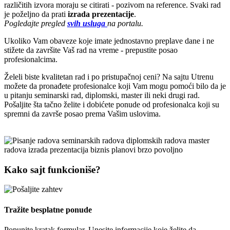
različitih izvora moraju se citirati - pozivom na reference. Svaki rad
je poželjno da prati
izrada prezentacije
.
Pogledajte pregled
svih usluga
na portalu.
Ukoliko Vam obaveze koje imate jednostavno preplave dane i ne
stižete da završite Vaš rad na vreme - prepustite posao
profesionalcima.
Želeli biste kvalitetan rad i po pristupačnoj ceni? Na sajtu Utrenu
možete da pronađete profesionalce koji Vam mogu pomoći bilo da je
u pitanju seminarski rad, diplomski, master ili neki drugi rad.
Pošaljite šta tačno želite i dobićete ponude od profesionalca koji su
spremni da završe posao prema Vašim uslovima.
Kako sajt funkcioniše?
Tražite besplatne ponude
Popunite kratak formular. Unesite informacije koje želite da