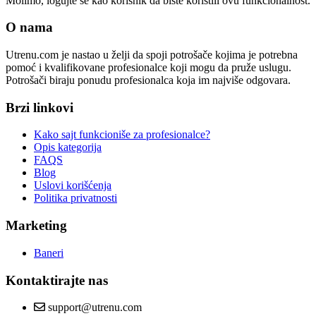
Molimo, logujte se kao korisnik da biste koristili ovu funkcionalnost.
O nama
Utrenu.com je nastao u želji da spoji potrošače kojima je potrebna
pomoć i kvalifikovane profesionalce koji mogu da pruže uslugu.
Potrošači biraju ponudu profesionalca koja im najviše odgovara.
Brzi linkovi
Kako sajt funkcioniše za profesionalce?
Opis kategorija
FAQS
Blog
Uslovi korišćenja
Politika privatnosti
Marketing
Baneri
Kontaktirajte nas
support@utrenu.com