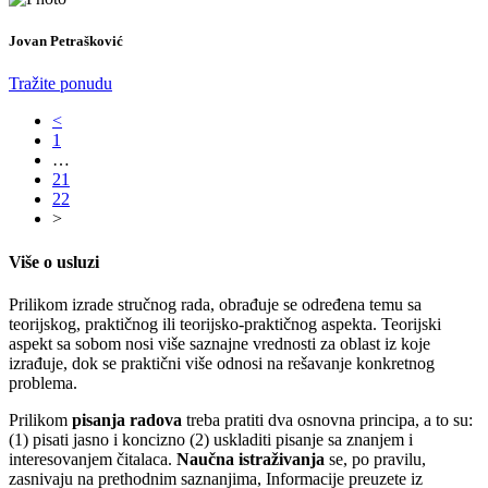
Jovan Petrašković
Tražite ponudu
<
1
…
21
22
>
Više o usluzi
Prilikom izrade stručnog rada, obrađuje se određena temu sa
teorijskog, praktičnog ili teorijsko-praktičnog aspekta. Teorijski
aspekt sa sobom nosi više saznajne vrednosti za oblast iz koje
izrađuje, dok se praktični više odnosi na rešavanje konkretnog
problema.
Prilikom
pisanja radova
treba pratiti dva osnovna principa, a to su:
(1) pisati jasno i koncizno (2) uskladiti pisanje sa znanjem i
interesovanjem čitalaca.
Naučna istraživanja
se, po pravilu,
zasnivaju na prethodnim saznanjima, Informacije preuzete iz