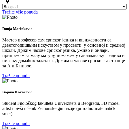
Tražite više ponuda
Dunja Marinkovic
Мастер професор сам српског језика и књижевности са
деветогодишњим искуством у просвети, у основној и средњој
школи. Држим часове српског језика, уживо и онлајн,
припремам за малу матуру, помажем у савладавању градива и
писању домаћих задатака. Држим и часове српског за странце
за А и Б нивое.
Tražite ponudu
Bojana Kovačević
Student Filološkog fakulteta Univerziteta u Beogradu, 3D model
artist i bivši učenik Zemunske gimnazije (prirodno-matematički
smer).
Tražite ponudu