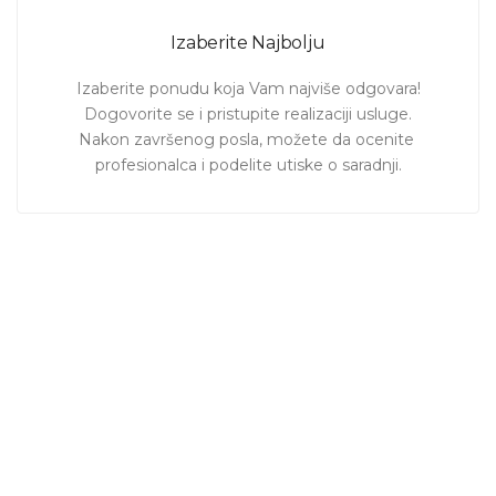
Izaberite Najbolju
Izaberite ponudu koja Vam najviše odgovara!

Dogovorite se i pristupite realizaciji usluge.

Nakon završenog posla, možete da ocenite 
profesionalca i podelite utiske o saradnji.