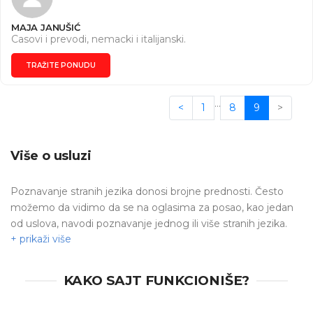
MAJA JANUŠIĆ
Casovi i prevodi, nemacki i italijanski.
TRAŽITE PONUDU
…
<
1
8
9
>
Više o usluzi
Poznavanje stranih jezika donosi brojne prednosti. Često
možemo da vidimo da se na oglasima za posao, kao jedan
od uslova, navodi poznavanje jednog ili više stranih jezika.
Nemački jezik
ima najviše govornika u Evropi.
Učenje
nemačkog jezika
ne mora da bude teško i naporno,
posebno ukoliko pronađete adekvatnog profesora.
KAKO SAJT FUNKCIONIŠE?
Posetite stranice:
časovi italijanskog jezika
,
časovi
francuskog jezika
,
časovi španskog jezika
,
časovi