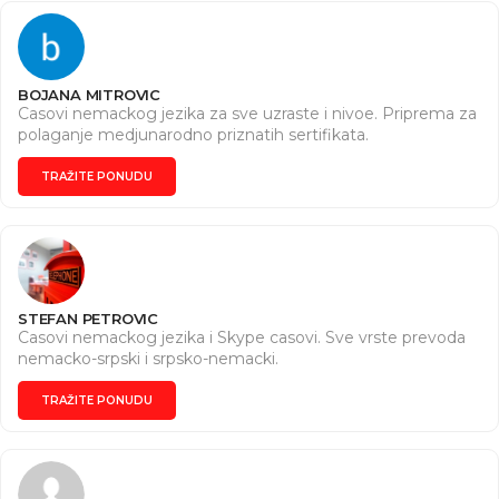
dovodimo do zeljenih ciljeva. Bilo da su konverzacione,
pisane, ispitne potrebe. Konverzacioni nemacki .
Kontaktirajte nas putem +381638085007
BOJANA MITROVIC
Casovi nemackog jezika za sve uzraste i nivoe. Priprema za
polaganje medjunarodno priznatih sertifikata.
TRAŽITE PONUDU
STEFAN PETROVIC
Casovi nemackog jezika i Skype casovi. Sve vrste prevoda
nemacko-srpski i srpsko-nemacki.
TRAŽITE PONUDU