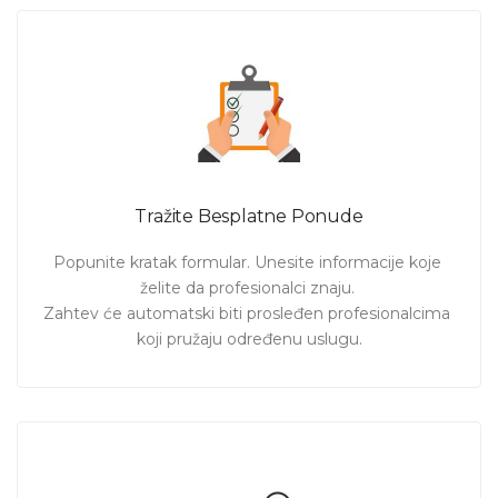
engleskog jezika
.
Privatni časovi nemačkog jezika za početnike, časovi
nemačkog za pripremu za rad u inostranstvu, časovi
usavršavanja znanja
, individualni ili časovi u malim
grupama, online časovi. Pošaljite Vaš zahtev i pogledajte
ponude p
rofesora nemačkog jezika
u
Beogradu
koji su
spremni da prenesu svoje znanje. Pogledajte njihove profile
i
cene časova nemačkog
. Izaberite profesora za Vas.
Tražite Besplatne Ponude
Popunite kratak formular. Unesite informacije koje 
želite da profesionalci znaju. 

Zahtev će automatski biti prosleđen profesionalcima 
koji pružaju određenu uslugu.