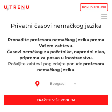
PONUDI USLUGU
Privatni časovi nemačkog jezika
Pronađite profesora nemačkog jezika prema
Vašem zahtevu.
Časovi nemčkog za početnike, napredni nivo,
priprema za posao u inostranstvu.
Pošaljite zahtev i pogledajte ponude
profesora
nemačkog jezika
.
Beograd
TRAŽITE VIŠE PONUDA