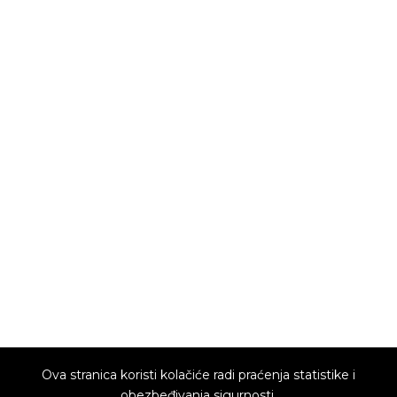
Ova stranica koristi kolačiće radi praćenja statistike i
obezbeđivanja sigurnosti.