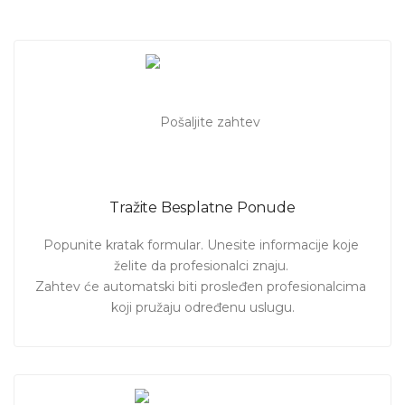
Izmamite osmeh Vašim gostima na lice dok čitaju
jedinstvenu, kreativnu pozivnicu.
Takođe, ukoliko želite
nešto da im stavite do znanja vezano za Vaš poseban dan,
idealno je to učiniti ovom prilikom, ali na takav način da se
niko ne oseti uvređeno. Obavestite zvanice o svim
detaljima koje treba da znaju.
Ukoliko želite da angažujte profesionalca u
Novom Sadu
da
sastavi
kratku
,
kreativnu poruku za Vaše zvanice
-
Pošaljite zahtev. Pogledajte ponude profesionalaca koji se
Tražite Besplatne Ponude
bave
pisanjem tekstova za pozivnice
. Izaberite ponudu
koja Vam najviše odgovara!
Popunite kratak formular. Unesite informacije koje 
želite da profesionalci znaju. 

Zahtev će automatski biti prosleđen profesionalcima 
koji pružaju određenu uslugu.