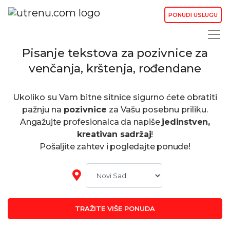
PONUDI USLUGU
Pisanje tekstova za pozivnice za
venčanja, krštenja, rođendane
Ukoliko su Vam bitne sitnice sigurno ćete obratiti
pažnju na
pozivnice
za Vašu posebnu priliku.
Angažujte profesionalca da napiše
jedinstven,
kreativan sadržaj
!
Pošaljite zahtev i pogledajte ponude!
TRAŽITE VIŠE PONUDA