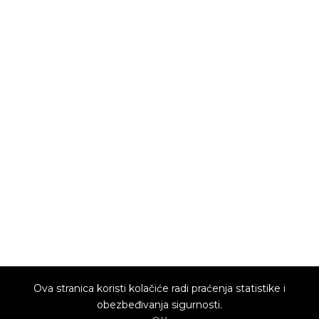
Ova stranica koristi kolačiće radi praćenja statistike i
obezbeđivanja sigurnosti.