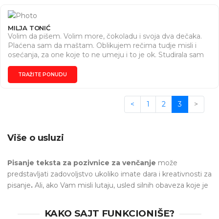
MILJA TONIĆ
Volim da pišem. Volim more, čokoladu i svoja dva dečaka.
Plaćena sam da maštam. Oblikujem rečima tudje misli i
osećanja, za one koje to ne umeju i to je ok. Studirala sam
"Srpski jezik i književnost". Pišem sve vrste radova(sastave,
eseje, diplomske, maturske i master radove). Ako ti je
TRAŽITE PONUDU
potreban tekst za pozivnicu za venčanje, rodjendansku
čestitku ili ljubavnu poruku,ja sam tu. Ispričaj mi svoju priču,
ja ću je napisati za tvoju posebnu osobu.
<
1
2
3
>
Više o usluzi
Pisanje teksta za pozivnice za venčanje
može
predstavljati zadovoljstvo ukoliko imate dara i kreativnosti za
pisanje
.
Ali, ako Vam misli lutaju, usled silnih obaveza koje je
potrebno uraditi, prepustite ovaj zadatak profesionalcima da
urade umesto Vas.
KAKO SAJT FUNKCIONIŠE?