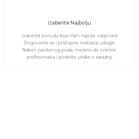
Izaberite Najbolju
Izaberite ponudu koja Vam najviše odgovara!

Dogovorite se i pristupite realizaciji usluge.

Nakon završenog posla, možete da ocenite 
profesionalca i podelite utiske o saradnji.