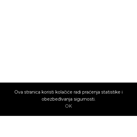
Ova stranica koristi kolačiće radi praćenja statistike i
obezbeđivanja sigurnosti.
OK