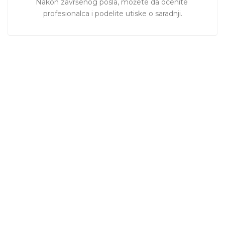
Nakon završenog posla, možete da ocenite 
profesionalca i podelite utiske o saradnji.