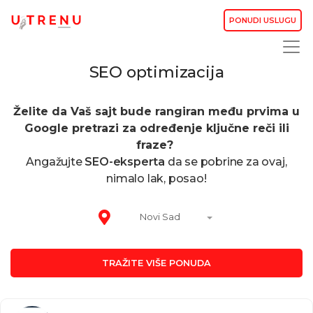
PONUDI USLUGU
SEO optimizacija
Želite da Vaš sajt bude rangiran među prvima u
Google pretrazi za određenje ključne reči ili
fraze?
Angažujte
SEO-eksperta
da se pobrine za ovaj,
nimalo lak, posao!
Novi Sad
TRAŽITE VIŠE PONUDA