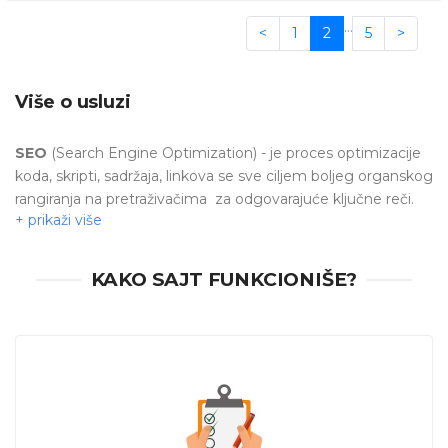
…
<
1
2
5
>
Više o usluzi
SEO
(Search Engine Optimization) - je proces optimizacije
koda, skripti, sadržaja, linkova se sve ciljem boljeg organskog
rangiranja na pretraživačima za odgovarajuće ključne reči.
O
ptimizacija sajta kako bi bio bolje plasiran u
rezultatima pretrage na Google-u,
je danas postala
neizostavna. Bolje optimizovan sajt dovodi do
boljeg
KAKO SAJT FUNKCIONIŠE?
plasmana u rezultatima pretrage na Google-u,
iz čega
proizilazi
veća posećenost sajta
, a samim tim raste i
prodaja proizvoda ili usluga.
SEO optimizacija
je sve važnija,
jer se danas čak 81% ljudi zadržava na prvoj stranici i izabere
jedan od prvih 5 rezultata pretrage.
Optimizacija sajta
se može podeliti na dve grupe:
tehnička optimizacija
i
optimizacija sadržaja sajta
. Tri