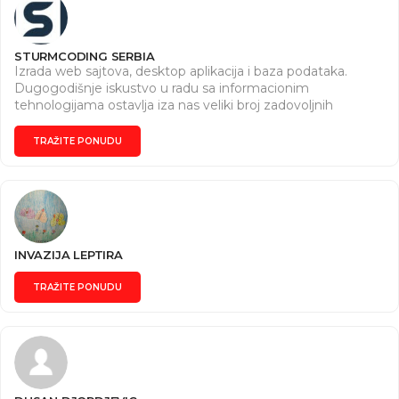
STURMCODING SERBIA
Izrada web sajtova, desktop aplikacija i baza podataka.
Dugogodišnje iskustvo u radu sa informacionim
tehnologijama ostavlja iza nas veliki broj zadovoljnih
klijenata. Pridružite se rastućem broju zadovoljnih klijenata.
Široki spektar usluga čini nas jedinstvenim.
TRAŽITE PONUDU
http://sturmcoding.rs/
INVAZIJA LEPTIRA
TRAŽITE PONUDU