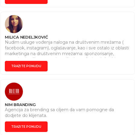
MILICA NEDELJKOVIĆ
Nudim usluge vođenja naloga na društvenim mrežama (
facebook, instagram), oglašavanje, kao i sve ostalo iz oblasti
marketinga na društvenim mrežama: sponzorisanje,
targetiranje ciljne grupe i pravljenje profesionalnih objava
(slika i tekst). Imam završen kurs za digital marketing
TRAŽITE PONUDU
menadžera. Znam da izradjujem sajtove u WordPress-u ,
kao i vršenje SEO optimizacije. Obožavam rad za
računarom, ambiciozna sam, odgovorna, vredna i željna
novih iskustava.
NIM BRANDING
Agencija za brending sa ciljem da vam pomogne da
dodjete do klijenata.
TRAŽITE PONUDU