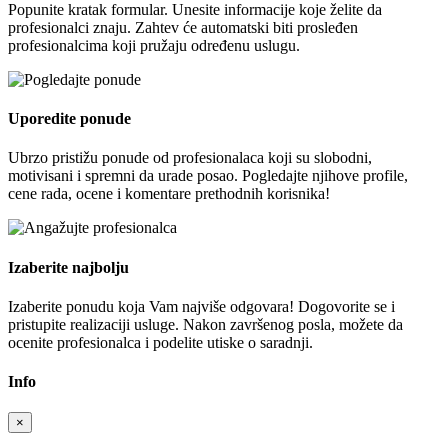
Popunite kratak formular. Unesite informacije koje želite da
profesionalci znaju. Zahtev će automatski biti prosleđen
profesionalcima koji pružaju određenu uslugu.
Uporedite ponude
Ubrzo pristižu ponude od profesionalaca koji su slobodni,
motivisani i spremni da urade posao. Pogledajte njihove profile,
cene rada, ocene i komentare prethodnih korisnika!
Izaberite najbolju
Izaberite ponudu koja Vam najviše odgovara! Dogovorite se i
pristupite realizaciji usluge. Nakon završenog posla, možete da
ocenite profesionalca i podelite utiske o saradnji.
Info
×