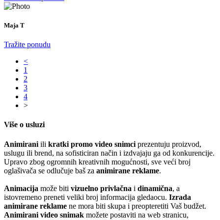
Maja T
Tražite ponudu
<
1
2
3
4
>
Više o usluzi
Animirani
ili
kratki promo video snimci
prezentuju proizvod,
uslugu ili brend, na sofisticiran način i izdvajaju ga od konkurencije.
Upravo zbog ogromnih kreativnih mogućnosti, sve veći broj
oglašivača se odlučuje baš za
animirane reklame
.
Animacija
može biti
vizuelno privlačna
i
dinamična
, a
istovremeno preneti veliki broj informacija gledaocu.
Izrada
animirane reklame
ne mora biti skupa i preopteretiti Vaš budžet.
Animirani video snimak
možete postaviti na web stranicu,