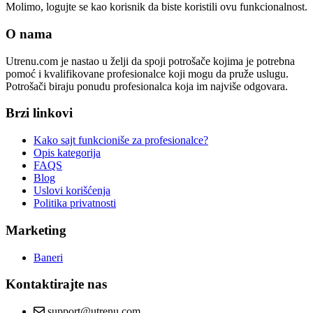
Molimo, logujte se kao korisnik da biste koristili ovu funkcionalnost.
O nama
Utrenu.com je nastao u želji da spoji potrošače kojima je potrebna
pomoć i kvalifikovane profesionalce koji mogu da pruže uslugu.
Potrošači biraju ponudu profesionalca koja im najviše odgovara.
Brzi linkovi
Kako sajt funkcioniše za profesionalce?
Opis kategorija
FAQS
Blog
Uslovi korišćenja
Politika privatnosti
Marketing
Baneri
Kontaktirajte nas
support@utrenu.com