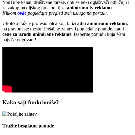
YouTube kanal, društvene mreže, dok se neki oglašivači odlučuju i
za zakup medijskog prostora tj za
animiranu tv reklamu
.
Klikom
ovde
pogledajte pregled svih usluga na portalu.
Ukoliko tražite profesionalca koji bi
izradio animiranu reklamu
,
na pravom ste mestu! Pošaljite zahtev i pogledajte ponude, kao i
cene za izradu animirane reklame
. Izaberite ponudu koja Vam
najviše odgovara!
Kako sajt funkcioniše?
Tražite besplatne ponude