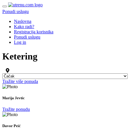
Ponudi uslugu
Naslovna
Kako radi?
Registracija korisnika
Ponudi uslugu
Log in
Ketering
Tražite više ponuda
Marija Jevtic
Tražite ponudu
Davor Peić