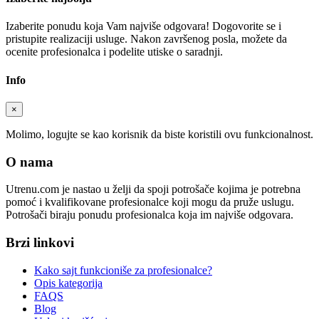
Izaberite ponudu koja Vam najviše odgovara! Dogovorite se i
pristupite realizaciji usluge. Nakon završenog posla, možete da
ocenite profesionalca i podelite utiske o saradnji.
Info
×
Molimo, logujte se kao korisnik da biste koristili ovu funkcionalnost.
O nama
Utrenu.com je nastao u želji da spoji potrošače kojima je potrebna
pomoć i kvalifikovane profesionalce koji mogu da pruže uslugu.
Potrošači biraju ponudu profesionalca koja im najviše odgovara.
Brzi linkovi
Kako sajt funkcioniše za profesionalce?
Opis kategorija
FAQS
Blog