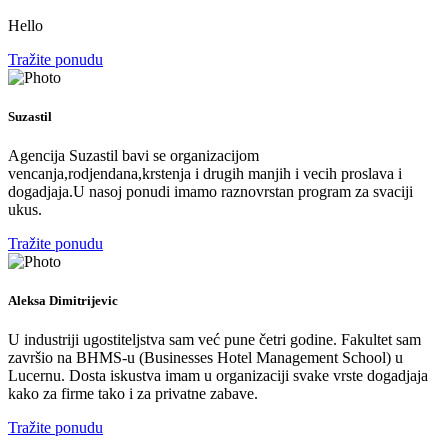
Hello
Tražite ponudu
Suzastil
Agencija Suzastil bavi se organizacijom
vencanja,rodjendana,krstenja i drugih manjih i vecih proslava i
dogadjaja.U nasoj ponudi imamo raznovrstan program za svaciji
ukus.
Tražite ponudu
Aleksa Dimitrijevic
U industriji ugostiteljstva sam već pune četri godine. Fakultet sam
završio na BHMS-u (Businesses Hotel Management School) u
Lucernu. Dosta iskustva imam u organizaciji svake vrste dogadjaja
kako za firme tako i za privatne zabave.
Tražite ponudu