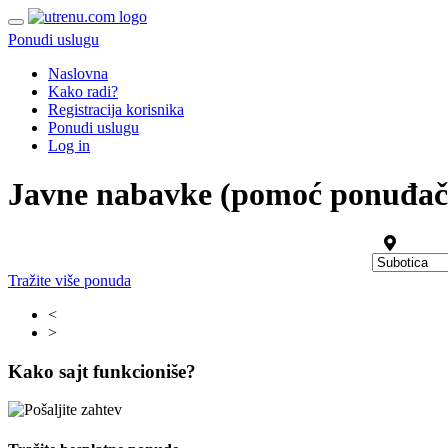
Ponudi uslugu
Naslovna
Kako radi?
Registracija korisnika
Ponudi uslugu
Log in
Javne nabavke (pomoć ponuđa
Tražite više ponuda
<
>
Kako sajt funkcioniše?