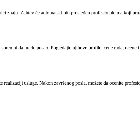
alci znaju. Zahtev će automatski biti prosleđen profesionalcima koji pr
i spremni da urade posao. Pogledajte njihove profile, cene rada, ocene 
 realizaciji usluge. Nakon završenog posla, možete da ocenite profesion