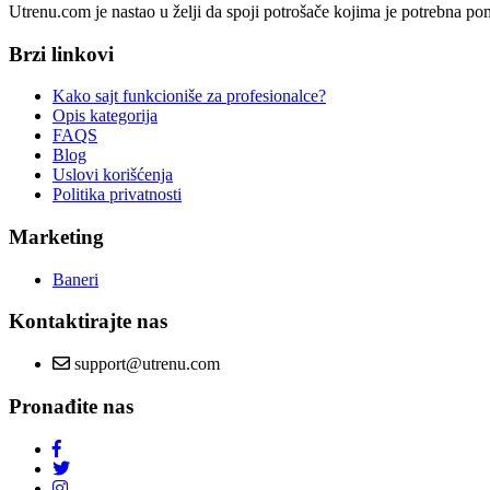
Utrenu.com je nastao u želji da spoji potrošače kojima je potrebna p
Brzi linkovi
Kako sajt funkcioniše za profesionalce?
Opis kategorija
FAQS
Blog
Uslovi korišćenja
Politika privatnosti
Marketing
Baneri
Kontaktirajte nas
support@utrenu.com
Pronađite nas