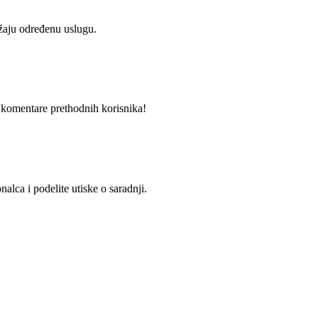
užaju određenu uslugu.
i komentare prethodnih korisnika!
alca i podelite utiske o saradnji.