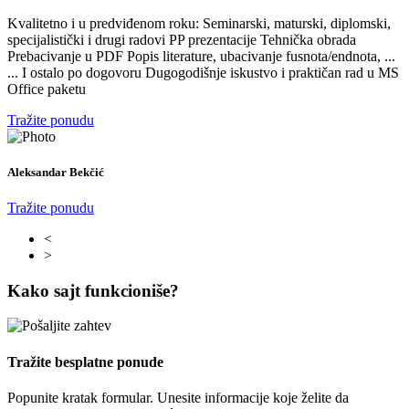
Kvalitetno i u predviđenom roku: Seminarski, maturski, diplomski,
specijalistički i drugi radovi PP prezentacije Tehnička obrada
Prebacivanje u PDF Popis literature, ubacivanje fusnota/endnota, ...
... I ostalo po dogovoru Dugogodišnje iskustvo i praktičan rad u MS
Office paketu
Tražite ponudu
Aleksandar Bekčić
Tražite ponudu
<
>
Kako sajt funkcioniše?
Tražite besplatne ponude
Popunite kratak formular. Unesite informacije koje želite da