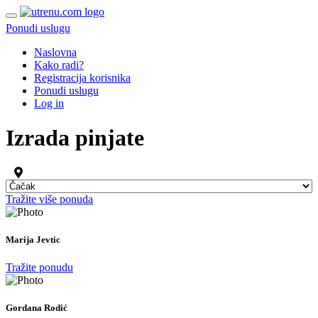
Ponudi uslugu
Naslovna
Kako radi?
Registracija korisnika
Ponudi uslugu
Log in
Izrada pinjate
Tražite više ponuda
Marija Jevtic
Tražite ponudu
Gordana Rodić