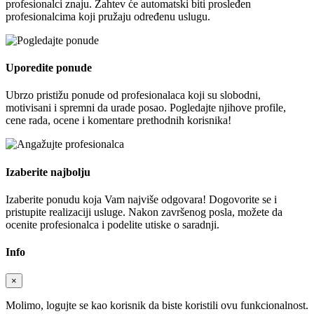
profesionalci znaju. Zahtev će automatski biti prosleđen
profesionalcima koji pružaju određenu uslugu.
Uporedite ponude
Ubrzo pristižu ponude od profesionalaca koji su slobodni,
motivisani i spremni da urade posao. Pogledajte njihove profile,
cene rada, ocene i komentare prethodnih korisnika!
Izaberite najbolju
Izaberite ponudu koja Vam najviše odgovara! Dogovorite se i
pristupite realizaciji usluge. Nakon završenog posla, možete da
ocenite profesionalca i podelite utiske o saradnji.
Info
×
Molimo, logujte se kao korisnik da biste koristili ovu funkcionalnost.