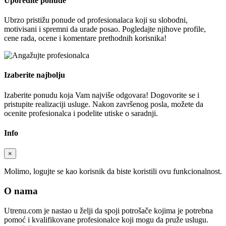
Uporedite ponude
Ubrzo pristižu ponude od profesionalaca koji su slobodni,
motivisani i spremni da urade posao. Pogledajte njihove profile,
cene rada, ocene i komentare prethodnih korisnika!
Izaberite najbolju
Izaberite ponudu koja Vam najviše odgovara! Dogovorite se i
pristupite realizaciji usluge. Nakon završenog posla, možete da
ocenite profesionalca i podelite utiske o saradnji.
Info
×
Molimo, logujte se kao korisnik da biste koristili ovu funkcionalnost.
O nama
Utrenu.com je nastao u želji da spoji potrošače kojima je potrebna
pomoć i kvalifikovane profesionalce koji mogu da pruže uslugu.