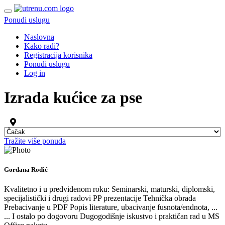
Ponudi uslugu
Naslovna
Kako radi?
Registracija korisnika
Ponudi uslugu
Log in
Izrada kućice za pse
Tražite više ponuda
Gordana Rodić
Kvalitetno i u predviđenom roku: Seminarski, maturski, diplomski,
specijalistički i drugi radovi PP prezentacije Tehnička obrada
Prebacivanje u PDF Popis literature, ubacivanje fusnota/endnota, ...
... I ostalo po dogovoru Dugogodišnje iskustvo i praktičan rad u MS