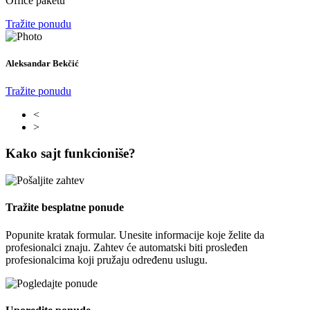
Office paketu
Tražite ponudu
Aleksandar Bekčić
Tražite ponudu
<
>
Kako sajt funkcioniše?
Tražite besplatne ponude
Popunite kratak formular. Unesite informacije koje želite da
profesionalci znaju. Zahtev će automatski biti prosleđen
profesionalcima koji pružaju određenu uslugu.