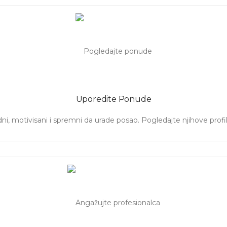
Uporedite Ponude
ni, motivisani i spremni da urade posao. Pogledajte njihove prof