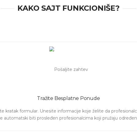
KAKO SAJT FUNKCIONIŠE?
Tražite Besplatne Ponude
e kratak formular. Unesite informacije koje želite da profesionalci 
e automatski biti prosleđen profesionalcima koji pružaju određen