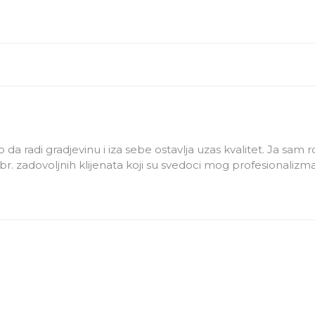
o da radi gradjevinu i iza sebe ostavlja uzas kvalitet. Ja sa
br. zadovoljnih klijenata koji su svedoci mog profesional