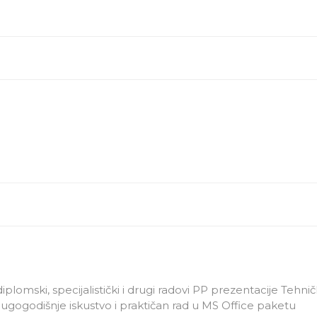
iplomski, specijalistički i drugi radovi PP prezentacije Tehn
 Dugogodišnje iskustvo i praktičan rad u MS Office paketu