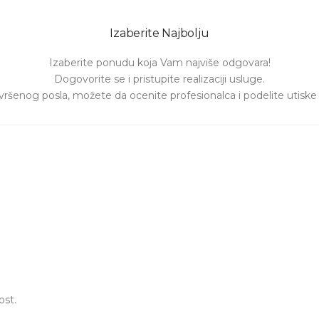
Izaberite Najbolju
Izaberite ponudu koja Vam najviše odgovara!

Dogovorite se i pristupite realizaciji usluge.

ršenog posla, možete da ocenite profesionalca i podelite utiske o
ost.