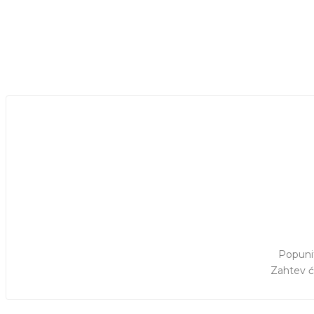
Popunit
Zahtev ć