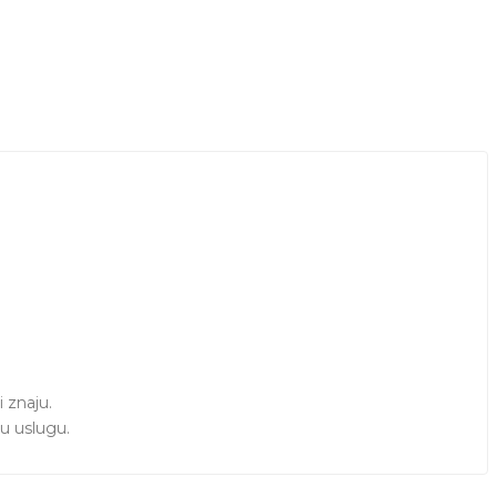
znaju. 

u uslugu.