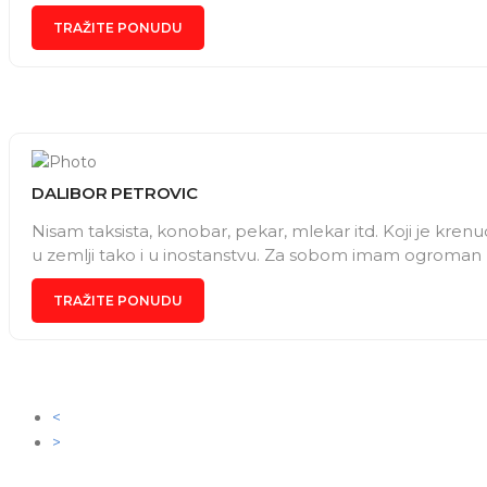
TRAŽITE PONUDU
DALIBOR PETROVIC
Nisam taksista, konobar, pekar, mlekar itd. Koji je krenu
u zemlji tako i u inostanstvu. Za sobom imam ogroman 
TRAŽITE PONUDU
<
>