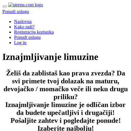
Ponudi uslugu
Naslovna
Kako radi?
Registracija korisnika
Ponudi uslugu
Log in
Iznajmljivanje limuzine
Želiš da zablistaš kao prava zvezda? Da
svi primete tvoj dolazak na
maturu
,
devojačko / momačko veče
ili neku drugu
priliku?
Iznajmljivanje limuzine
je odličan izbor
da budete upečatljivi i drugačiji!
Pošaljite zahtev i pogledajte ponude!
Izaberite najbolju!