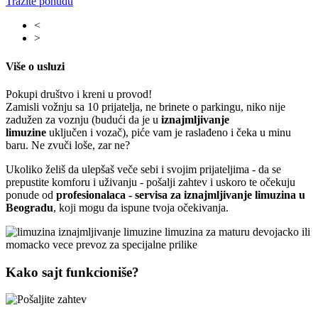
Tražite ponudu
<
>
Više o usluzi
Pokupi društvo i kreni u provod!
Zamisli vožnju sa 10 prijatelja, ne brinete o parkingu, niko nije
zadužen za voznju (budući da je u
iznajmljivanje
limuzine
uključen i vozač), piće vam je raslađeno i čeka u minu
baru. Ne zvuči loše, zar ne?
Ukoliko želiš da ulepšaš veče sebi i svojim prijateljima - da se
prepustite komforu i uživanju - pošalji zahtev i uskoro te očekuju
ponude od
profesionalaca - servisa za iznajmljivanje limuzina u
Beogradu
, koji mogu da ispune tvoja očekivanja.
Kako sajt funkcioniše?