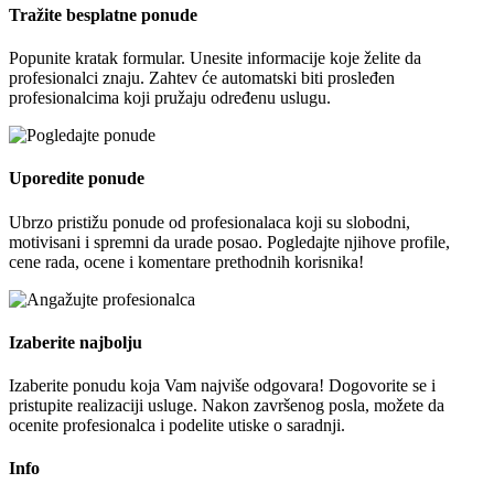
Tražite besplatne ponude
Popunite kratak formular. Unesite informacije koje želite da
profesionalci znaju. Zahtev će automatski biti prosleđen
profesionalcima koji pružaju određenu uslugu.
Uporedite ponude
Ubrzo pristižu ponude od profesionalaca koji su slobodni,
motivisani i spremni da urade posao. Pogledajte njihove profile,
cene rada, ocene i komentare prethodnih korisnika!
Izaberite najbolju
Izaberite ponudu koja Vam najviše odgovara! Dogovorite se i
pristupite realizaciji usluge. Nakon završenog posla, možete da
ocenite profesionalca i podelite utiske o saradnji.
Info