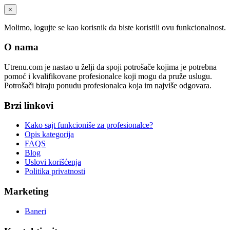
×
Molimo, logujte se kao korisnik da biste koristili ovu funkcionalnost.
O nama
Utrenu.com je nastao u želji da spoji potrošače kojima je potrebna
pomoć i kvalifikovane profesionalce koji mogu da pruže uslugu.
Potrošači biraju ponudu profesionalca koja im najviše odgovara.
Brzi linkovi
Kako sajt funkcioniše za profesionalce?
Opis kategorija
FAQS
Blog
Uslovi korišćenja
Politika privatnosti
Marketing
Baneri