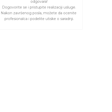
odgovara!

Dogovorite se i pristupite realizaciji usluge.

Nakon završenog posla, možete da ocenite 
profesionalca i podelite utiske o saradnji.