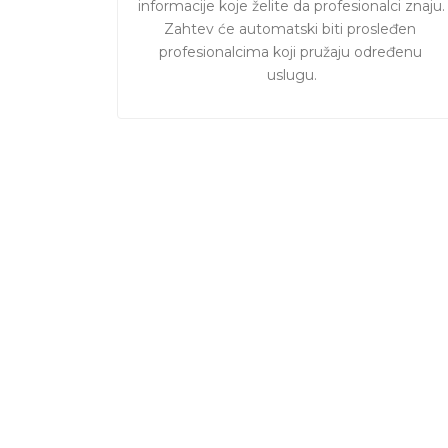
informacije koje želite da profesionalci znaju. 

Zahtev će automatski biti prosleđen 
profesionalcima koji pružaju određenu 
uslugu.