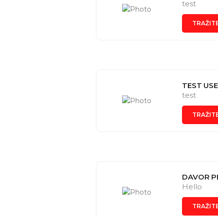
test
TRAŽIT
TEST US
test
TRAŽIT
DAVOR P
Hello
TRAŽIT