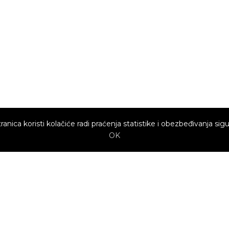
ranica koristi kolačiće radi praćenja statistike i obezbeđivanja sigu
OK
Brzi linkovi
Marketing