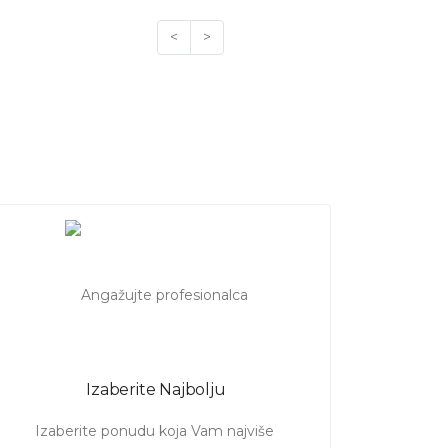
<
>
Izaberite Najbolju
Izaberite ponudu koja Vam najviše 