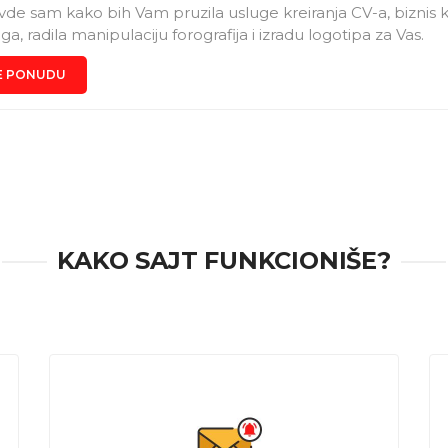
vde sam kako bih Vam pruzila usluge kreiranja CV-a, biznis k
iga, radila manipulaciju forografija i izradu logotipa za Vas.
E PONUDU
KAKO SAJT FUNKCIONIŠE?