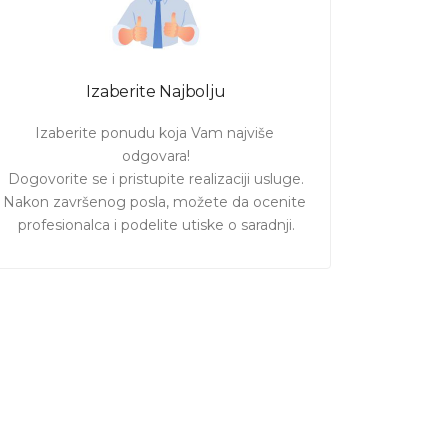
Izaberite Najbolju
Izaberite ponudu koja Vam najviše 
odgovara!

Dogovorite se i pristupite realizaciji usluge.

Nakon završenog posla, možete da ocenite 
profesionalca i podelite utiske o saradnji.