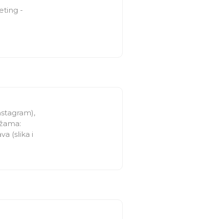
eting -
stagram),
ežama:
a (slika i
izradjujem
d za
va.