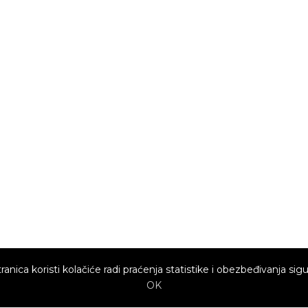
ranica koristi kolačiće radi praćenja statistike i obezbeđivanja sigu
OK