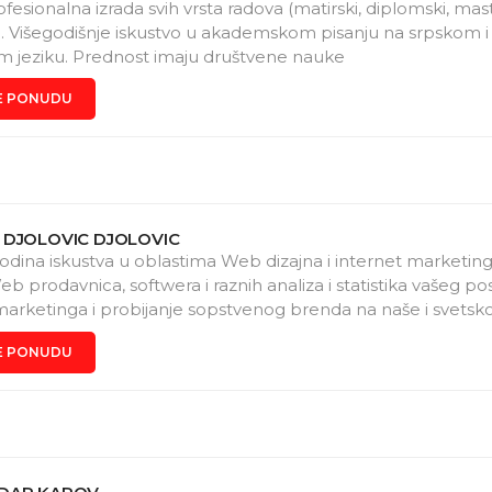
fesionalna izrada svih vrsta radova (matirski, diplomski, mas
). Višegodišnje iskustvo u akademskom pisanju na srpskom i
 jeziku. Prednost imaju društvene nauke
E PONUDU
 DJOLOVIC DJOLOVIC
odina iskustva u oblastima Web dizajna i internet marketing
eb prodavnica, softwera i raznih analiza i statistika vašeg po
arketinga i probijanje sopstvenog brenda na naše i svetsko 
E PONUDU