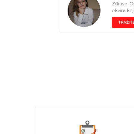
Zdravo, O
okvire knj
TRAŽIT