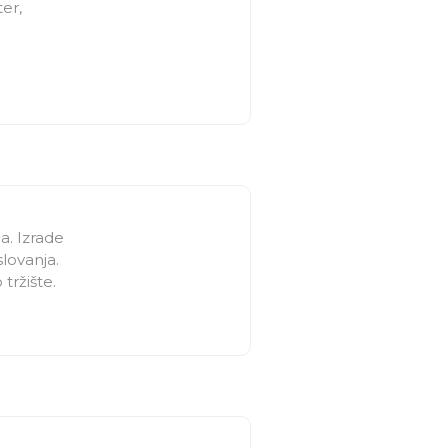
ter,
a. Izrade
slovanja.
tržište.