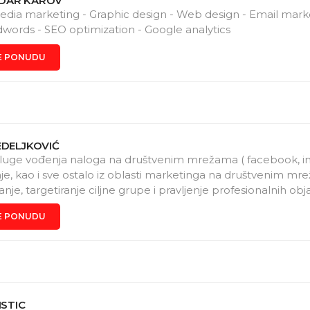
DAR KAROV
media marketing - Graphic design - Web design - Email mark
words - SEO optimization - Google analytics
E PONUDU
EDELJKOVIĆ
uge vođenja naloga na društvenim mrežama ( facebook, in
je, kao i sve ostalo iz oblasti marketinga na društvenim mr
nje, targetiranje ciljne grupe i pravljenje profesionalnih objav
mam završen kurs za digital marketing menadžera. Znam da 
E PONUDU
 WordPress-u , kao i vršenje SEO optimizacije. Obožavam ra
, ambiciozna sam, odgovorna, vredna i željna novih iskusta
ISTIC