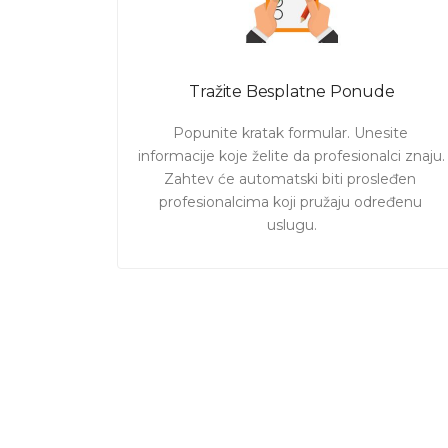
Tražite Besplatne Ponude
Popunite kratak formular. Unesite 
informacije koje želite da profesionalci znaju. 

Zahtev će automatski biti prosleđen 
profesionalcima koji pružaju određenu 
uslugu.