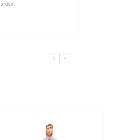
artica,
<
>