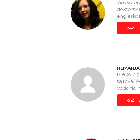
Visoko pro
doktorski
engleskom
TRAŽIT
NEMANJA
Preko 7 g
sajtova, W
Vođenje m
TRAŽIT