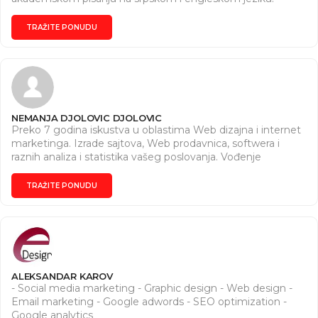
Prednost imaju društvene nauke
TRAŽITE PONUDU
NEMANJA DJOLOVIC DJOLOVIC
Preko 7 godina iskustva u oblastima Web dizajna i internet
marketinga. Izrade sajtova, Web prodavnica, softwera i
raznih analiza i statistika vašeg poslovanja. Vođenje
marketinga i probijanje sopstvenog brenda na naše i
svetsko tržište.
TRAŽITE PONUDU
ALEKSANDAR KAROV
- Social media marketing - Graphic design - Web design -
Email marketing - Google adwords - SEO optimization -
Google analytics