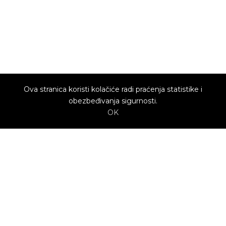
Ova stranica koristi kolačiće radi praćenja statistike i
obezbeđivanja sigurnosti.
OK
O nama