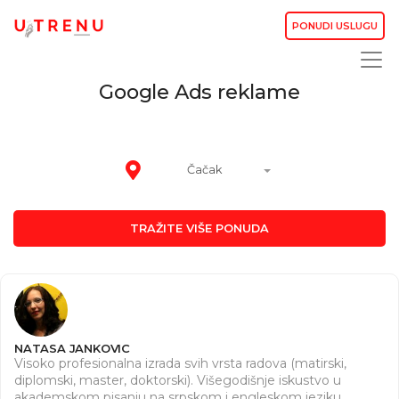
PONUDI USLUGU
Google Ads reklame
Čačak
TRAŽITE VIŠE PONUDA
NATASA JANKOVIC
Visoko profesionalna izrada svih vrsta radova (matirski,
diplomski, master, doktorski). Višegodišnje iskustvo u
akademskom pisanju na srpskom i engleskom jeziku.