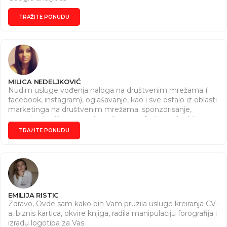
TRAŽITE PONUDU
MILICA NEDELJKOVIĆ
Nudim usluge vođenja naloga na društvenim mrežama (
facebook, instagram), oglašavanje, kao i sve ostalo iz oblasti
marketinga na društvenim mrežama: sponzorisanje,
targetiranje ciljne grupe i pravljenje profesionalnih objava
(slika i tekst). Imam završen kurs za digital marketing
TRAŽITE PONUDU
menadžera. Znam da izradjujem sajtove u WordPress-u ,
kao i vršenje SEO optimizacije. Obožavam rad za
računarom, ambiciozna sam, odgovorna, vredna i željna
novih iskustava.
EMILIJA RISTIC
Zdravo, Ovde sam kako bih Vam pruzila usluge kreiranja CV-
a, biznis kartica, okvire knjiga, radila manipulaciju forografija i
izradu logotipa za Vas.