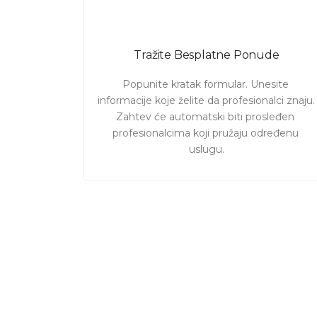
Tražite Besplatne Ponude
Popunite kratak formular. Unesite 
informacije koje želite da profesionalci znaju. 

Zahtev će automatski biti prosleđen 
profesionalcima koji pružaju određenu 
uslugu.