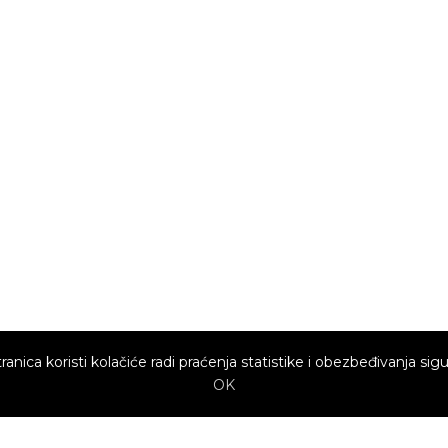
ranica koristi kolačiće radi praćenja statistike i obezbeđivanja sigu
OK