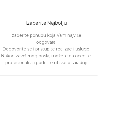
Izaberite Najbolju
Izaberite ponudu koja Vam najviše 
odgovara!

Dogovorite se i pristupite realizaciji usluge.

Nakon završenog posla, možete da ocenite 
profesionalca i podelite utiske o saradnji.