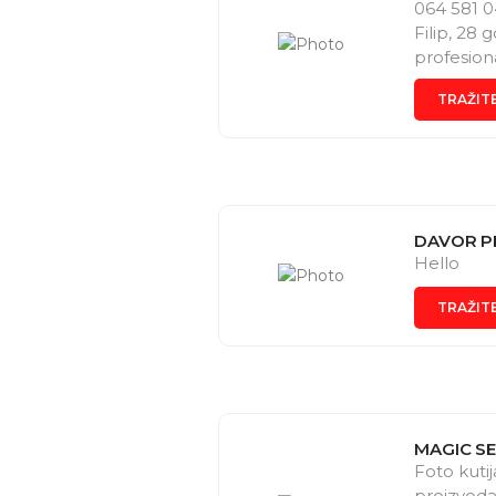
064 581 0
Filip, 28 
profesiona
događaje..
TRAŽIT
držim poče
kompaniju
časove dr
pare. Ako 
Izaćiću ti
DAVOR P
Hello
TRAŽIT
MAGIC SE
Foto kutij
proizvoda