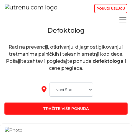
PONUDI USLUGU
Defoktolog
Rad na prevenciji, otkrivanju, dijagnostigikovanju i
tretmanima psihičkih i telesnih smetnji kod dece.
Pošaljite zahtev i pogledajte ponude
defektologa
i
cene pregleda.
TRAŽITE VIŠE PONUDA