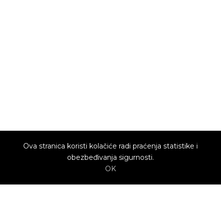
Ova stranica koristi kolačiće radi praćenja statistike i
obezbeđivanja sigurnosti.
OK