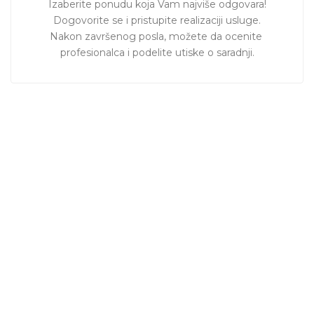
Izaberite ponudu koja Vam najviše odgovara!

Dogovorite se i pristupite realizaciji usluge.

Nakon završenog posla, možete da ocenite 
profesionalca i podelite utiske o saradnji.