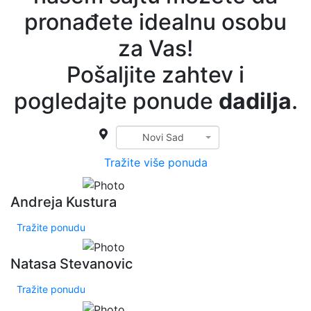
pronađete idealnu osobu
za Vas!
Pošaljite zahtev i
pogledajte ponude
dadilja
.
Novi Sad
Tražite više ponuda
Andreja Kustura
Tražite ponudu
Natasa Stevanovic
Tražite ponudu