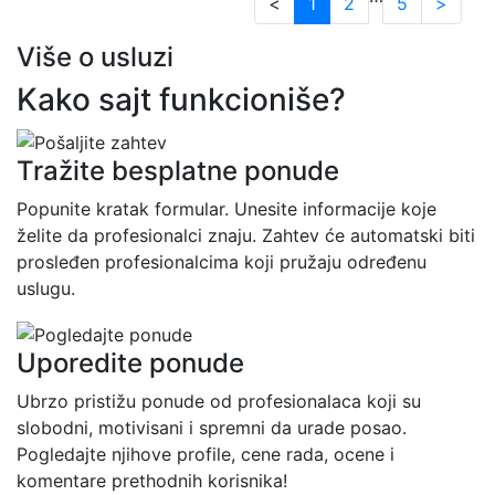
<
1
2
5
>
Više o usluzi
Kako sajt funkcioniše?
Tražite besplatne ponude
Popunite kratak formular. Unesite informacije koje
želite da profesionalci znaju. Zahtev će automatski biti
prosleđen profesionalcima koji pružaju određenu
uslugu.
Uporedite ponude
Ubrzo pristižu ponude od profesionalaca koji su
slobodni, motivisani i spremni da urade posao.
Pogledajte njihove profile, cene rada, ocene i
komentare prethodnih korisnika!