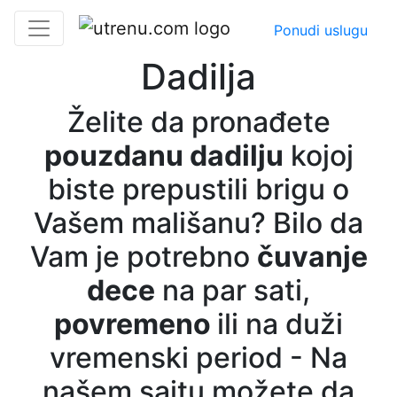
Ponudi uslugu
Dadilja
Želite da pronađete
pouzdanu dadilju
kojoj
biste prepustili brigu o
Vašem mališanu? Bilo da
Vam je potrebno
čuvanje
dece
na par sati,
povremeno
ili na duži
vremenski period - Na
našem sajtu možete da