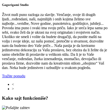
Gagorigami Studio
Život nudi puno razloga za slavlje. Venčanje, svoje ili dragih
ljudi...rođendani, naši, najmilijih i onih kojima želimo sve
najbolje...veridbe, Nove godine, punoletstva, godišnjice, jubileji...
Povoda ima puno i svaki ima svoju priču. Iako je sreća lepa sama po
sebi, svako želi da je ukrasi na svoj originalan i svojstven način.
Ukoliko ste smeli i volite da budete drugačiji, da pustite mašti na
volju i svoje ideje, uz našu pomoć, pretočite u stvarnost, dozvolite
nam da budemo deo Vaše priče... Naša pasija je da kreiramo
jedinstvenu dekoraciju za Vašu proslavu, bez obzira da li želite da je
samo obeležite ili proslavite u velikom stilu. Da li je to Vaše
venčanje, rođendan, žurka iznenađenja, momačko, devojačko ili
proslava firme, dozvolite nam da kreativnim stilom „obojimo“ Vaš
dan. Neka bude jedinstven i uzbudljiv u svakom pogledu.
Tražite ponudu
<
>
Kako sajt funkcioniše?