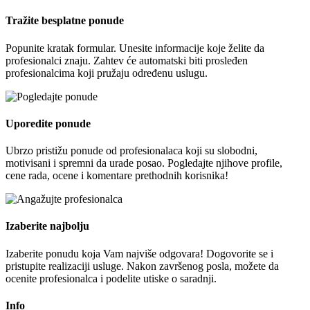
Tražite besplatne ponude
Popunite kratak formular. Unesite informacije koje želite da
profesionalci znaju. Zahtev će automatski biti prosleđen
profesionalcima koji pružaju određenu uslugu.
Uporedite ponude
Ubrzo pristižu ponude od profesionalaca koji su slobodni,
motivisani i spremni da urade posao. Pogledajte njihove profile,
cene rada, ocene i komentare prethodnih korisnika!
Izaberite najbolju
Izaberite ponudu koja Vam najviše odgovara! Dogovorite se i
pristupite realizaciji usluge. Nakon završenog posla, možete da
ocenite profesionalca i podelite utiske o saradnji.
Info