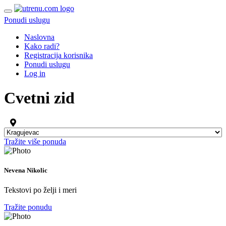
Ponudi uslugu
Naslovna
Kako radi?
Registracija korisnika
Ponudi uslugu
Log in
Cvetni zid
Tražite više ponuda
Nevena Nikolic
Tekstovi po želji i meri
Tražite ponudu