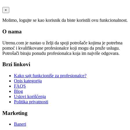
×
Molimo, logujte se kao korisnik da biste koristili ovu funkcionalnost.
O nama
Utrenu.com je nastao u želji da spoji potrošače kojima je potrebna
pomoć i kvalifikovane profesionalce koji mogu da pruže uslugu.
Potrošači biraju ponudu profesionalca koja im najviše odgovara.
Brzi linkovi
Kako sajt funkcioniše za profesionalce?
Opis kategorija
FAQS
Blog
Uslovi korišćenja
Politika privatnosti
Marketing
Baneri