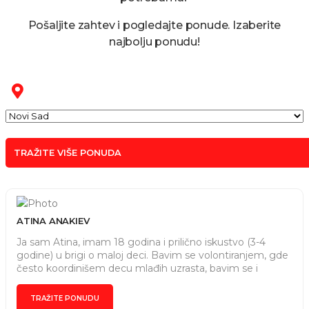
Pošaljite zahtev i pogledajte ponude. Izaberite
najbolju ponudu!
TRAŽITE VIŠE PONUDA
ATINA ANAKIEV
Ja sam Atina, imam 18 godina i prilično iskustvo (3-4
godine) u brigi o maloj deci. Bavim se volontiranjem, gde
često koordinišem decu mlađih uzrasta, bavim se i
glumom, te imam iskustva sa predstavama za decu i ono
najvažnije - volim decu i uživam u vremenu sa njima!
TRAŽITE PONUDU