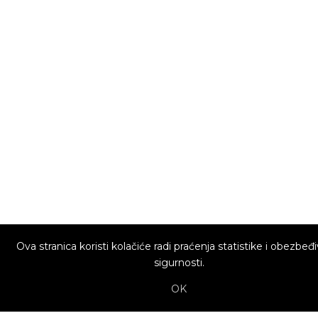
Ova stranica koristi kolačiće radi praćenja statistike i obezbeđ
sigurnosti.
OK