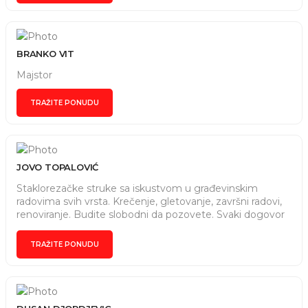
BRANKO VIT
Majstor
TRAŽITE PONUDU
JOVO TOPALOVIĆ
Staklorezačke struke sa iskustvom u građevinskim
radovima svih vrsta. Krečenje, gletovanje, završni radovi,
renoviranje. Budite slobodni da pozovete. Svaki dogovor
ispoštovan maksimalno i u vidu sigurnosti stranaka
moguće sastavljanje ugovora. Nadamo se skoroj saradnji.
TRAŽITE PONUDU