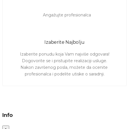
Izaberite Najbolju
Izaberite ponudu koja Vam najviše odgovara!

Dogovorite se i pristupite realizaciji usluge.

Nakon završenog posla, možete da ocenite 
profesionalca i podelite utiske o saradnji.
Info
×