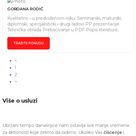
GORDANA RODIĆ
Kvalitetno i u predviđenom roku: Seminarski, maturski,
diplomski, specijalistički i drugi radovi PP prezentacije
Tehnička obrada Prebacivanje u PDF Popis literature,
ubacivanje fusnota/endnota, ... ... I ostalo po dogovoru
Dugogodišnje iskustvo i praktičan rad u MS Office paketu
TRAŽITE PONUDU
<
1
2
>
Više o usluzi
Ubrzani tempo današnjice nam ostavlja sve manje vremena
za aktivnosti koje želimo da radimo. Ukoliko Vas
čišćenje
i