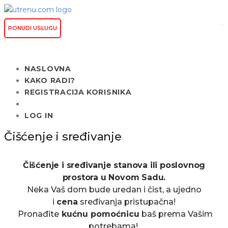
PONUDI USLUGU
NASLOVNA
KAKO RADI?
REGISTRACIJA KORISNIKA
LOG IN
Čišćenje i sređivanje
Čišćenje i sređivanje stanova ili poslovnog
prostora u Novom Sadu.
Neka Vaš dom bude uredan i čist, a ujedno
i
cena
sređivanja pristupačna!
Pronađite
kućnu pomoćnicu
baš prema Vašim
potrebama!