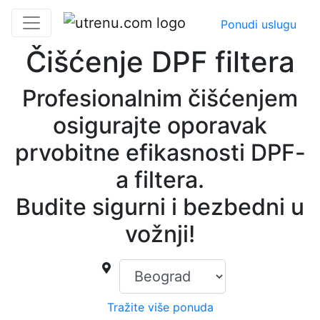
Ponudi uslugu
Čišćenje DPF filtera
Profesionalnim čišćenjem
osigurajte oporavak
prvobitne efikasnosti DPF-
a filtera.
Budite sigurni i bezbedni u
vožnji!
Tražite više ponuda