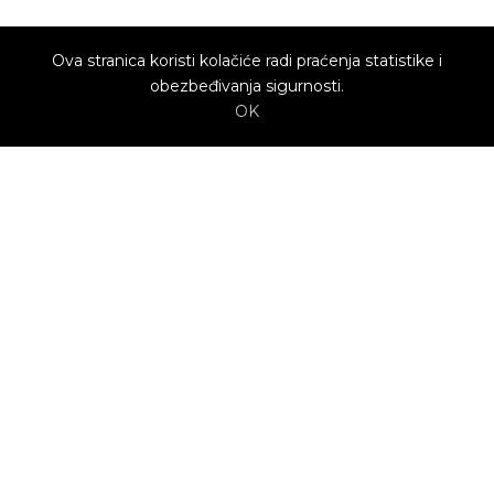
Ova stranica koristi kolačiće radi praćenja statistike i
obezbeđivanja sigurnosti.
OK
O nama
Utrenu.com je nastao u želji da spoji potrošače
kojima je potrebna pomoć i kvalifikovane
profesionalce koji mogu da pruže uslugu.
Potrošači biraju ponudu profesionalca koja im
najviše odgovara.