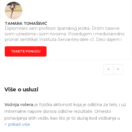
TAMARA TOMAŠEVIĆ
Diplomirani sam profesor španskog jezika. Držim časove
svim uzrastima i svim nivoima. Posedujem i međunarodno
priznat sertifikat Instituta Servantes-dele c1. Deci dajem i
časove engleskog. Takođe sam instruktor umetničkog
klizanja i vožnje rolera. Imam 6 godina iskustva, radim
TRAŽITE PONUDU
svakodnevno sa svim uzrastima, a najviše sa decom.
<
>
Više o usluzi
Vožnja rolera
je fizička aktivnost koja je odlična za telo, i uz
minimalne napore donosi odlične rezultate. Umesto
ponavljanja istih vežbi, kao što je to slučaj kod vežbanja u
teretani,
vožnjom rolera
u prirodi uz zabavu i
osmeh, možete još bolje oblikovati svoju figuru.