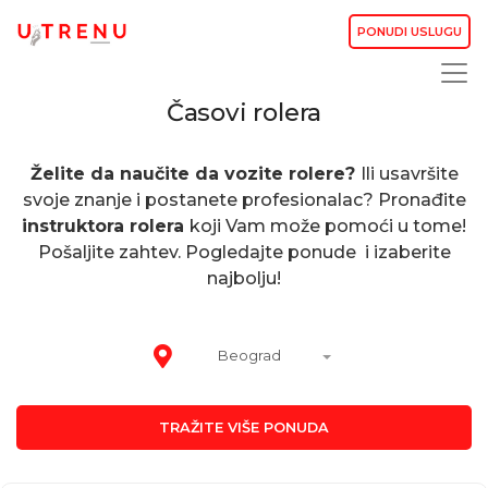
PONUDI USLUGU
Časovi rolera
Želite da naučite da vozite rolere?
Ili usavršite
svoje znanje i postanete profesionalac? Pronađite
instruktora rolera
koji Vam može pomoći u tome!
Pošaljite zahtev. Pogledajte ponude i izaberite
najbolju!
Beograd
TRAŽITE VIŠE PONUDA