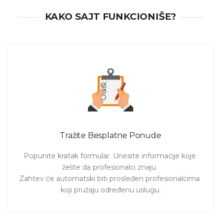
KAKO SAJT FUNKCIONIŠE?
Vožnja rolera
je jedan od
sportova
koji nam donose
mnogo zabave i adrenalina. Iako je najpopularniji među
mališanima, neretko se i stariji odlučuju da se okušaju u
njemu. Deca, već od 4 godine mogu prvi put da stanu na
rolere, a među najstarijim polaznicima možemo videti i
hrabre 70-o godišnjake.
Ukoliko i Vi želite da
naučite
da
vozite rolere
ili usavršite
svoje znanje i osećate se potpuno sigurno na
rolerima
,
ovde možete pronaći profesionalca koji će Vam pomoći u
tome. Bilo da želite
individualne časove
,
časove
u malim
Tražite Besplatne Ponude
grupama
,
na rekreativnom
,
srednjem
ili
naprednom
nivou
- Pošaljite zahtev i pogledajte ponude
instruktora
Popunite kratak formular. Unesite informacije koje 
rolera u Beogradu,
sa
cenama časova rolera
. Izaberite
želite da profesionalci znaju. 

najbolju ponudu za Vas!
Zahtev će automatski biti prosleđen profesionalcima 
koji pružaju određenu uslugu.