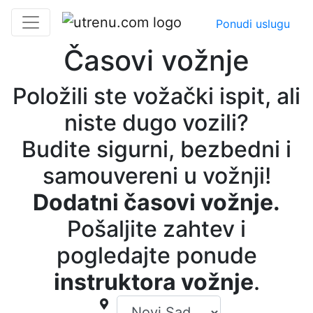
Ponudi uslugu
Časovi vožnje
Položili ste vožački ispit, ali
niste dugo vozili?
Budite sigurni, bezbedni i
samouvereni u vožnji!
Dodatni časovi vožnje.
Pošaljite zahtev i
pogledajte ponude
instruktora vožnje
.