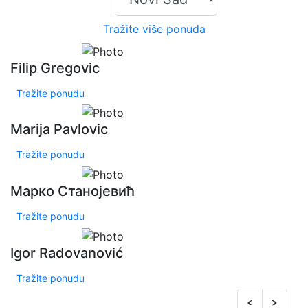
Tražite više ponuda
Filip Gregovic
Tražite ponudu
Marija Pavlovic
Tražite ponudu
Марко Станојевић
Tražite ponudu
Igor Radovanović
Tražite ponudu
<
>