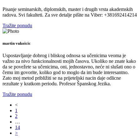
Pisanje seminarskih, diplomskih, master i drugih vrsta akademskih
radova. Svi fakulteti. Za sve detalje pišite na Viber: +381692414214
Tražite ponudu
martin vukoicic
Uspostavljanje dobrog i bliskog odnosa sa učenicima veoma je
važno za nivo funkcionalnosti mojih časova. Ukoliko ne znate kako
da se povežete sa učenicima, oni, jednostavno, neće ni slušati ono o
čemu im govorite, koliko god to moglo da im bude interesantno.
Zato moj metod približiti se na prijeteljski nacin daje odlicne
rezultate y kratkom periodu. Profesor Španskog Jezika.
Tražite ponudu
<
1
2
…
14
>