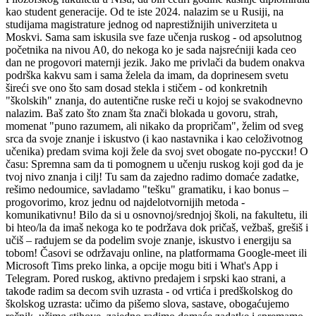
kao student generacije. Od te iste 2024. nalazim se u Rusiji, na
studijama magistrature jednog od naprestižnijih univerziteta u
Moskvi. Sama sam iskusila sve faze učenja ruskog - od apsolutnog
početnika na nivou A0, do nekoga ko je sada najsrećniji kada ceo
dan ne progovori maternji jezik. Jako me privlači da budem onakva
podrška kakvu sam i sama želela da imam, da doprinesem svetu
šireći sve ono što sam dosad stekla i stičem - od konkretnih
"školskih" znanja, do autentične ruske reči u kojoj se svakodnevno
nalazim. Baš zato što znam šta znači blokada u govoru, strah,
momenat "puno razumem, ali nikako da propričam", želim od sveg
srca da svoje znanje i iskustvo (i kao nastavnika i kao celoživotnog
učenika) predam svima koji žele da svoj svet obogate по-русски! O
času: Spremna sam da ti pomognem u učenju ruskog koji god da je
tvoj nivo znanja i cilj! Tu sam da zajedno radimo domaće zadatke,
rešimo nedoumice, savladamo "tešku" gramatiku, i kao bonus –
progovorimo, kroz jednu od najdelotvornijih metoda -
komunikativnu! Bilo da si u osnovnoj/srednjoj školi, na fakultetu, ili
bi hteo/la da imaš nekoga ko te podržava dok pričaš, vežbaš, grešiš i
učiš – radujem se da podelim svoje znanje, iskustvo i energiju sa
tobom! Časovi se održavaju online, na platformama Google-meet ili
Microsoft Tims preko linka, a opcije mogu biti i What's App i
Telegram. Pored ruskog, aktivno predajem i srpski kao strani, a
takođe radim sa decom svih uzrasta - od vrtića i predškolskog do
školskog uzrasta: učimo da pišemo slova, sastave, obogaćujemo