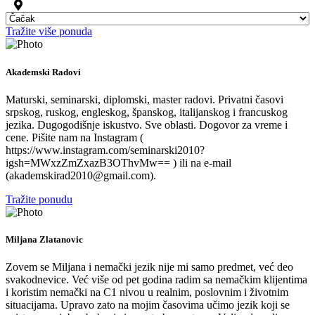
Tražite više ponuda
Akademski Radovi
Maturski, seminarski, diplomski, master radovi. Privatni časovi
srpskog, ruskog, engleskog, španskog, italijanskog i francuskog
jezika. Dugogodišnje iskustvo. Sve oblasti. Dogovor za vreme i
cene. Pišite nam na Instagram (
https://www.instagram.com/seminarski2010?
igsh=MWxzZmZxazB3OThvMw== ) ili na e-mail
(akademskirad2010@gmail.com).
Tražite ponudu
Miljana Zlatanovic
Zovem se Miljana i nemački jezik nije mi samo predmet, već deo
svakodnevice. Već više od pet godina radim sa nemačkim klijentima
i koristim nemački na C1 nivou u realnim, poslovnim i životnim
situacijama. Upravo zato na mojim časovima učimo jezik koji se