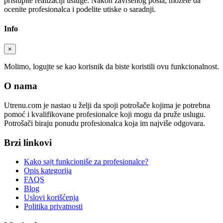
pristupite realizaciji usluge. Nakon završenog posla, možete da
ocenite profesionalca i podelite utiske o saradnji.
Info
×
Molimo, logujte se kao korisnik da biste koristili ovu funkcionalnost.
O nama
Utrenu.com je nastao u želji da spoji potrošače kojima je potrebna
pomoć i kvalifikovane profesionalce koji mogu da pruže uslugu.
Potrošači biraju ponudu profesionalca koja im najviše odgovara.
Brzi linkovi
Kako sajt funkcioniše za profesionalce?
Opis kategorija
FAQS
Blog
Uslovi korišćenja
Politika privatnosti