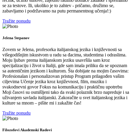
rečnik, učimo stihove, zajedno radimo domaće zadatke i spremamo
se za testove. Ili, ukoliko je to zahtev - pričamo, družimo se,
zabavljamo i podržavamo na putu permanentnog učenja!:)
Tražite ponudu
Jelena Stepanov
Zovem se Jelena, profesorka italijanskog jezika i književnosti sa
višegodišnjim iskustvom u radu sa đacima, studentima i odraslima.
Moju ljubav prema italijanskom jeziku usavršila sam kroz
specijalizaciju i život u Italiji, gde sam imala priliku da se upoznam
sa autentičnim jezikom i kulturom. Šta dobijate na mojim časovima:
Profesionalan i personalizovan pristup Program prilagođen vašim
ciljevima Učenje jezika kroz književnost, film, muziku i
svakodnevni govor Fokus na komunikaciju i praktičnu upotrebu
Moji časovi su osmišljeni tako da svaki polaznik brzo napreduje i sa
uživanjem savlada italijanski. Zakoračite u svet italijanskog jezika i
kulture sa mnom – pišite mi i zakažite čas!
Tražite ponudu
Filozofovi Akademski Radovi