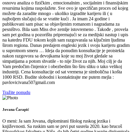
osnovu analiza o fizičkim , emocionalnim , socijalnim i finansijskim
resursima kojima raspolažete. Sve ovo je specifičan proces od kojeg
možete da zaradite mnogo - ukoliko izgradite karijeru ili ( u
najboljem slučaju) da se vratite kući . Ja imam 24 godine i
publikovani sam pisac sa objavljenim romanom i nagradama za
pesništvo. Bila sam Miss dve zemlje istovremeno . Takođe , provela
sam pet godina u pozorištu pripremajući se za medijski nastup i upis
na katedru FDU tokom kojih sam razgovarala sa ključnim ljudima
širom regiona. Danas predajem engleski jezik i svoju karijeru gradim
u suprotnom smeru … Ideja da ponudim konsultacije je proistekla
nakon razgovora sa devojkama koje su moj život gledale sa
simpatijama a potom shvatile - to nije život za njih. Moj cilj je da
Vam predočim činjenice i obezbedim što širu sliku o tako velikoj
industriji. Cena konsultacije od sat vremena je simbolična i košta
1000 RSD. Budite slobodni i kontaktirajte me putem mejla :
pavlovicivana507gmail.com
Tražite ponudu
Jovana Čarapić
O meni: Ja sam Jovana, diplomirani filolog ruskog jezika i
književnosti. Sa ruskim sam se prvi put susrela 2020. kao brucoš
Filozofskog fakulteta u Nišu, da bih četiri godine kasnije diplomirala