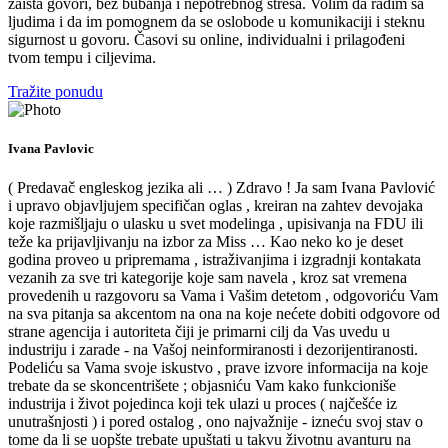
zaista govori, bez bubanja i nepotrebnog stresa. Volim da radim sa
ljudima i da im pomognem da se oslobode u komunikaciji i steknu
sigurnost u govoru. Časovi su online, individualni i prilagođeni
tvom tempu i ciljevima.
Tražite ponudu
Ivana Pavlovic
( Predavač engleskog jezika ali … ) Zdravo ! Ja sam Ivana Pavlović
i upravo objavljujem specifičan oglas , kreiran na zahtev devojaka
koje razmišljaju o ulasku u svet modelinga , upisivanja na FDU ili
teže ka prijavljivanju na izbor za Miss … Kao neko ko je deset
godina proveo u pripremama , istraživanjima i izgradnji kontakata
vezanih za sve tri kategorije koje sam navela , kroz sat vremena
provedenih u razgovoru sa Vama i Vašim detetom , odgovoriću Vam
na sva pitanja sa akcentom na ona na koje nećete dobiti odgovore od
strane agencija i autoriteta čiji je primarni cilj da Vas uvedu u
industriju i zarade - na Vašoj neinformiranosti i dezorijentiranosti.
Podeliću sa Vama svoje iskustvo , prave izvore informacija na koje
trebate da se skoncentrišete ; objasniću Vam kako funkcioniše
industrija i život pojedinca koji tek ulazi u proces ( najčešće iz
unutrašnjosti ) i pored ostalog , ono najvažnije - izneću svoj stav o
tome da li se uopšte trebate upuštati u takvu životnu avanturu na