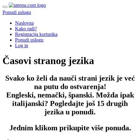
Ponudi uslugu
Naslovna
Kako radi?
Registracija korisnika
Ponudi uslugu
Log in
Časovi stranog jezika
Svako ko želi da nauči strani jezik je već
na putu do ostvarenja!
Engleski, nemački, španski. Možda ipak
italijanski? Pogledajte još 15 drugih
jezika u ponudi.
Jednim klikom prikupite više ponuda.