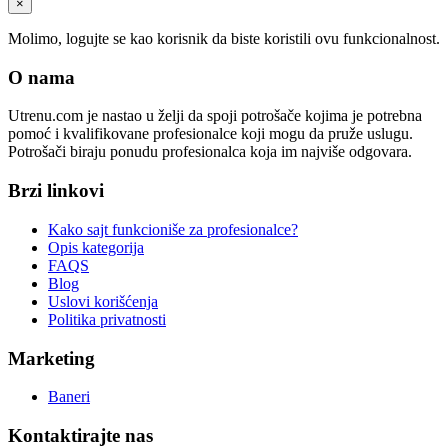
×
Molimo, logujte se kao korisnik da biste koristili ovu funkcionalnost.
O nama
Utrenu.com je nastao u želji da spoji potrošače kojima je potrebna
pomoć i kvalifikovane profesionalce koji mogu da pruže uslugu.
Potrošači biraju ponudu profesionalca koja im najviše odgovara.
Brzi linkovi
Kako sajt funkcioniše za profesionalce?
Opis kategorija
FAQS
Blog
Uslovi korišćenja
Politika privatnosti
Marketing
Baneri
Kontaktirajte nas