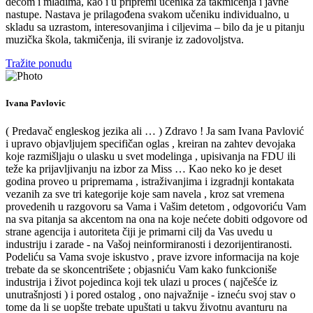
decom i mladima, kao i u pripremi učenika za takmičenja i javne
nastupe. Nastava je prilagođena svakom učeniku individualno, u
skladu sa uzrastom, interesovanjima i ciljevima – bilo da je u pitanju
muzička škola, takmičenja, ili sviranje iz zadovoljstva.
Tražite ponudu
Ivana Pavlovic
( Predavač engleskog jezika ali … ) Zdravo ! Ja sam Ivana Pavlović
i upravo objavljujem specifičan oglas , kreiran na zahtev devojaka
koje razmišljaju o ulasku u svet modelinga , upisivanja na FDU ili
teže ka prijavljivanju na izbor za Miss … Kao neko ko je deset
godina proveo u pripremama , istraživanjima i izgradnji kontakata
vezanih za sve tri kategorije koje sam navela , kroz sat vremena
provedenih u razgovoru sa Vama i Vašim detetom , odgovoriću Vam
na sva pitanja sa akcentom na ona na koje nećete dobiti odgovore od
strane agencija i autoriteta čiji je primarni cilj da Vas uvedu u
industriju i zarade - na Vašoj neinformiranosti i dezorijentiranosti.
Podeliću sa Vama svoje iskustvo , prave izvore informacija na koje
trebate da se skoncentrišete ; objasniću Vam kako funkcioniše
industrija i život pojedinca koji tek ulazi u proces ( najčešće iz
unutrašnjosti ) i pored ostalog , ono najvažnije - izneću svoj stav o
tome da li se uopšte trebate upuštati u takvu životnu avanturu na