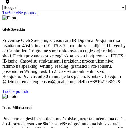
Tražite više ponuda
Gleb Sovetkin
Zovem se Gleb Sovetkin, zavrsio sam IB Diploma Programme sa
rezultatom 45/45, imam IELTS 8.5 i ponudu za studije na University
of Cambridge. Tri godine sam se skolovao u engleskoj srednjoj
skoli. Drzim privatne casove engleskog jezika i pripremu za IELTS i
IB ispite. Casovi su strukturisani i prakticni: procenjujem nivo,
radimo na speaking, writing, reading, gramatici i vokabularu,
posebno na Writing Task 1 i 2. Casovi su online ili uzivo u
Beogradu. Prvi cas od 30 minuta je bes platan. Kontakt: Telegram
@detojed, email euglebsov@gmail.com, telefon +381621686228.
Tražite ponudu
Ivana Milovanovic
Predajem engleski jezik deci predškolskog uzrasta i učenicima od 1.
do 4. razreda osnovne škole, sa više od godinu dana iskustva rada