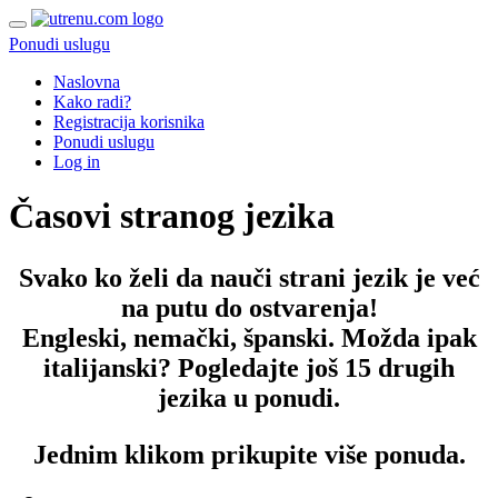
Ponudi uslugu
Naslovna
Kako radi?
Registracija korisnika
Ponudi uslugu
Log in
Časovi stranog jezika
Svako ko želi da nauči strani jezik je već
na putu do ostvarenja!
Engleski, nemački, španski. Možda ipak
italijanski? Pogledajte još 15 drugih
jezika u ponudi.
Jednim klikom prikupite više ponuda.