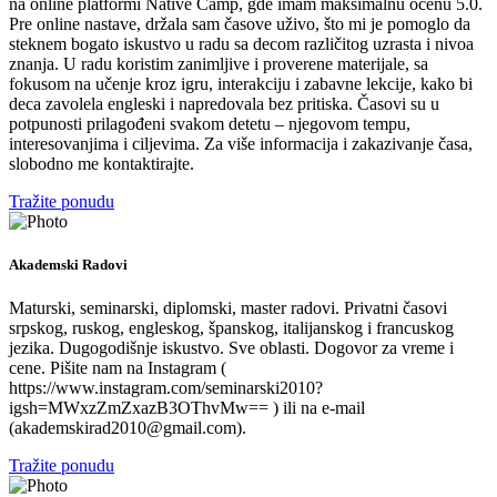
na online platformi Native Camp, gde imam maksimalnu ocenu 5.0.
Pre online nastave, držala sam časove uživo, što mi je pomoglo da
steknem bogato iskustvo u radu sa decom različitog uzrasta i nivoa
znanja. U radu koristim zanimljive i proverene materijale, sa
fokusom na učenje kroz igru, interakciju i zabavne lekcije, kako bi
deca zavolela engleski i napredovala bez pritiska. Časovi su u
potpunosti prilagođeni svakom detetu – njegovom tempu,
interesovanjima i ciljevima. Za više informacija i zakazivanje časa,
slobodno me kontaktirajte.
Tražite ponudu
Akademski Radovi
Maturski, seminarski, diplomski, master radovi. Privatni časovi
srpskog, ruskog, engleskog, španskog, italijanskog i francuskog
jezika. Dugogodišnje iskustvo. Sve oblasti. Dogovor za vreme i
cene. Pišite nam na Instagram (
https://www.instagram.com/seminarski2010?
igsh=MWxzZmZxazB3OThvMw== ) ili na e-mail
(akademskirad2010@gmail.com).
Tražite ponudu