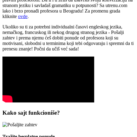
stranom jeziku i savladaš gramatiku u potpunosti? Sa utrenu.com
lako i brzo pronađi profesora u Beogradu! Za promenu grada
kliknite
ovde
.
Ukoliko su ti za potrebni individualni časovi engleskog jezika,
nemačkog, francuskog ili nekog drugog stranog jezika - Pošalji
zahtev i prema njemu ćeš dobiti ponude od profesora koji su
motivisani, slobodni u terminima koji tebi odgovaraju i spremni da ti
prenesu znanje! Počni da učiš već sada!
Kako sajt funkcioniše?
Tražite besplatne ponude