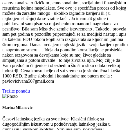
osnovu analiza o fizičkim , emocionalnim , socijalnim i finansijskim
resursima kojima raspolažete. Sve ovo je specifičan proces od kojeg
možete da zaradite mnogo - ukoliko izgradite karijeru ili ( u
najboljem slučaju) da se vratite kući . Ja imam 24 godine i
publikovani sam pisac sa objavljenim romanom i nagradama za
pesništvo. Bila sam Miss dve zemlje istovremeno . Takođe , provela
sam pet godina u pozorištu pripremajući se za medijski nastup i upis
na katedru FDU tokom kojih sam razgovarala sa ključnim ljudima
širom regiona. Danas predajem engleski jezik i svoju karijeru gradim
u suprotnom smeru … Ideja da ponudim konsultacije je proistekla
nakon razgovora sa devojkama koje su moj život gledale sa
simpatijama a potom shvatile - to nije život za njih. Moj cilj je da
Vam predočim činjenice i obezbedim što širu sliku o tako velikoj
industriji. Cena konsultacije od sat vremena je simbolična i košta
1000 RSD. Budite slobodni i kontaktirajte me putem mejla :
pavlovicivana507gmail.com
Tražite ponudu
Marina Milanovic
Časovi latinskog jezika za sve nivoe. Klasični filolog sa
dugogodišnjim iskustvom u podučavanju latinskog jezika u
gimnaziji i visokom školstvu. Strpljiva sam, posvećena i