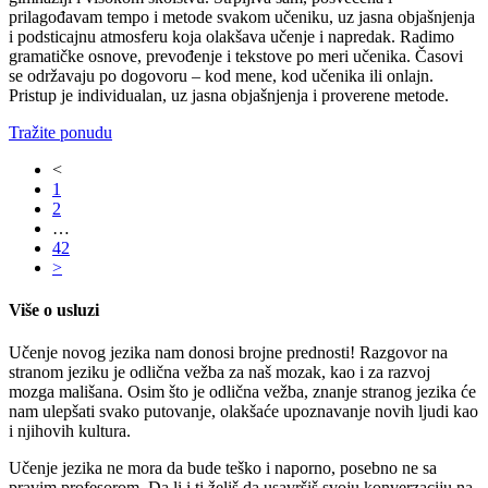
prilagođavam tempo i metode svakom učeniku, uz jasna objašnjenja
i podsticajnu atmosferu koja olakšava učenje i napredak. Radimo
gramatičke osnove, prevođenje i tekstove po meri učenika. Časovi
se održavaju po dogovoru – kod mene, kod učenika ili onlajn.
Pristup je individualan, uz jasna objašnjenja i proverene metode.
Tražite ponudu
<
1
2
…
42
>
Više o usluzi
Učenje novog jezika nam donosi brojne prednosti! Razgovor na
stranom jeziku je odlična vežba za naš mozak, kao i za razvoj
mozga mališana. Osim što je odlična vežba, znanje stranog jezika će
nam ulepšati svako putovanje, olakšaće upoznavanje novih ljudi kao
i njihovih kultura.
Učenje jezika ne mora da bude teško i naporno, posebno ne sa
pravim profesorom. Da li i ti želiš da usavršiš svoju konverzaciju na