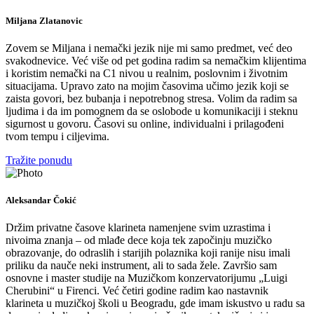
Miljana Zlatanovic
Zovem se Miljana i nemački jezik nije mi samo predmet, već deo
svakodnevice. Već više od pet godina radim sa nemačkim klijentima
i koristim nemački na C1 nivou u realnim, poslovnim i životnim
situacijama. Upravo zato na mojim časovima učimo jezik koji se
zaista govori, bez bubanja i nepotrebnog stresa. Volim da radim sa
ljudima i da im pomognem da se oslobode u komunikaciji i steknu
sigurnost u govoru. Časovi su online, individualni i prilagođeni
tvom tempu i ciljevima.
Tražite ponudu
Aleksandar Čokić
Držim privatne časove klarineta namenjene svim uzrastima i
nivoima znanja – od mlađe dece koja tek započinju muzičko
obrazovanje, do odraslih i starijih polaznika koji ranije nisu imali
priliku da nauče neki instrument, ali to sada žele. Završio sam
osnovne i master studije na Muzičkom konzervatorijumu „Luigi
Cherubini“ u Firenci. Već četiri godine radim kao nastavnik
klarineta u muzičkoj školi u Beogradu, gde imam iskustvo u radu sa