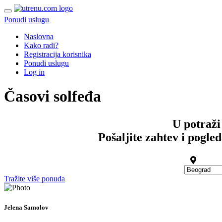
Ponudi uslugu
Naslovna
Kako radi?
Registracija korisnika
Ponudi uslugu
Log in
Časovi solfeđa
U potraži
Pošaljite zahtev i pogle
Tražite više ponuda
Jelena Samolov