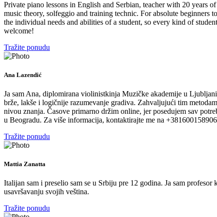
Private piano lessons in English and Serbian, teacher with 20 years o
music theory, solfeggio and training technic. For absolute beginners t
the individual needs and abilities of a student, so every kind of studen
welcome!
Tražite ponudu
Ana Lazendić
Ja sam Ana, diplomirana violinistkinja Muzičke akademije u Ljubljani.
brže, lakše i logičnije razumevanje gradiva. Zahvaljujući tim metodam
nivou znanja. Časove primarno držim online, jer posedujem sav potreban
u Beogradu. Za više informacija, kontaktirajte me na +381600158906
Tražite ponudu
Mattia Zanatta
Italijan sam i preselio sam se u Srbiju pre 12 godina. Ja sam profesor
usavršavanju svojih veština.
Tražite ponudu