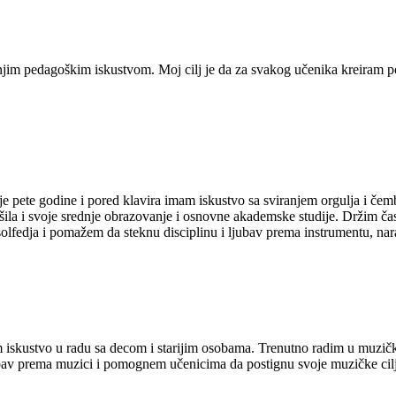
šnjim pedagoškim iskustvom. Moj cilj je da za svakog učenika kreiram po
 pete godine i pored klavira imam iskustvo sa sviranjem orgulja i če
a i svoje srednje obrazovanje i osnovne akademske studije. Držim časov
 solfedja i pomažem da steknu disciplinu i ljubav prema instrumentu, n
iskustvo u radu sa decom i starijim osobama. Trenutno radim u muzičko
ljubav prema muzici i pomognem učenicima da postignu svoje muzičke 