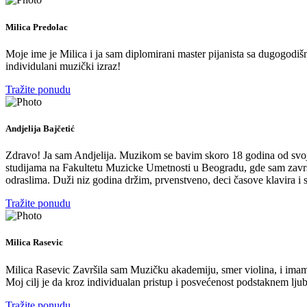
Milica Predolac
Moje ime je Milica i ja sam diplomirani master pijanista sa dugogodi
individulani muzički izraz!
Tražite ponudu
Andjelija Bajčetić
Zdravo! Ja sam Andjelija. Muzikom se bavim skoro 18 godina od svoje
studijama na Fakultetu Muzicke Umetnosti u Beogradu, gde sam završil
odraslima. Duži niz godina držim, prvenstveno, deci časove klavira i
Tražite ponudu
Milica Rasevic
Milica Rasevic Završila sam Muzičku akademiju, smer violina, i imam 
Moj cilj je da kroz individualan pristup i posvećenost podstaknem 
Tražite ponudu