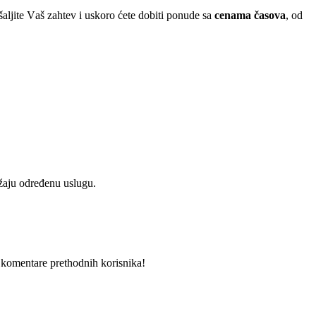
šaljite Vaš zahtev i uskoro ćete dobiti ponude sa
cenama časova
, od
užaju određenu uslugu.
i komentare prethodnih korisnika!