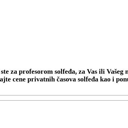
 ste za profesorom solfeđa, za Vas ili Vašeg
dajte cene privatnih časova solfeđa kao i po