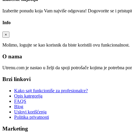
Izaberite ponudu koja Vam najviše odgovara! Dogovorite se i pristupite
Info
×
Molimo, logujte se kao korisnik da biste koristili ovu funkcionalnost.
O nama
Utrenu.com je nastao u želji da spoji potrošače kojima je potrebna p
Brzi linkovi
Kako sajt funkcioniše za profesionalce?
Opis kategorija
FAQS
Blog
Uslovi korišćenja
Politika privatnosti
Marketing