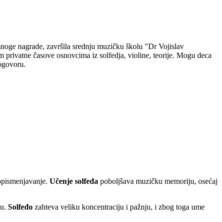
oge nagrade, završila srednju muzičku školu "Dr Vojislav
 privatne časove osnovcima iz solfedja, violine, teorije. Mogu deca
dogovoru.
 opismenjavanje.
Učenje solfeđa
poboljšava muzičku memoriju, osećaj
tu.
Solfeđo
zahteva veliku koncentraciju i pažnju, i zbog toga ume