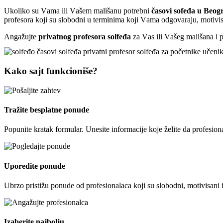
Ukoliko su Vama ili Vašem mališanu potrebni
časovi sofeđa u Beog
profesora koji su slobodni u terminima koji Vama odgovaraju, motivis
Angažujte
privatnog profesora solfeđa
za Vas ili Vašeg mališana i 
Kako sajt funkcioniše?
Tražite besplatne ponude
Popunite kratak formular. Unesite informacije koje želite da profesion
Uporedite ponude
Ubrzo pristižu ponude od profesionalaca koji su slobodni, motivisani 
Izaberite najbolju