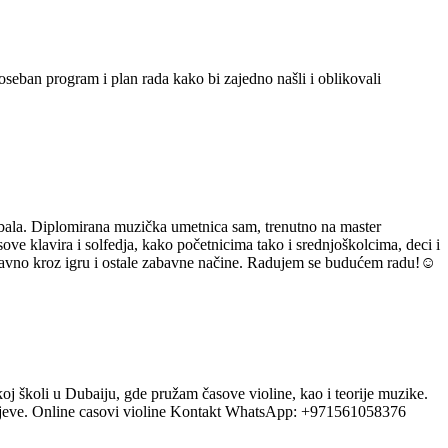
seban program i plan rada kako bi zajedno našli i oblikovali
mbala. Diplomirana muzička umetnica sam, trenutno na master
e klavira i solfedja, kako početnicima tako i srednjoškolcima, deci i
aravno kroz igru i ostale zabavne načine. Radujem se budućem radu!☺️
j školi u Dubaiju, gde pružam časove violine, kao i teorije muzike.
ciljeve. Online casovi violine Kontakt WhatsApp: +971561058376