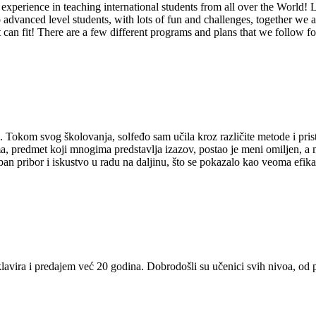
f experience in teaching international students from all over the World
o advanced level students, with lots of fun and challenges, together we 
t can fit! There are a few different programs and plans that we follow fo
 Tokom svog školovanja, solfeđo sam učila kroz različite metode i prist
a, predmet koji mnogima predstavlja izazov, postao je meni omiljen, a 
 pribor i iskustvo u radu na daljinu, što se pokazalo kao veoma efikasno
 klavira i predajem već 20 godina. Dobrodošli su učenici svih nivoa, o