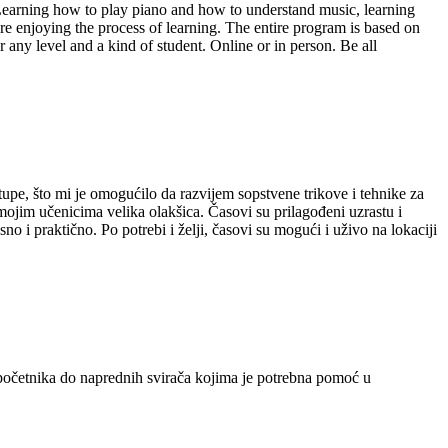
! Learning how to play piano and how to understand music, learning
are enjoying the process of learning. The entire program is based on
r any level and a kind of student. Online or in person. Be all
upe, što mi je omogućilo da razvijem sopstvene trikove i tehnike za
mojim učenicima velika olakšica. Časovi su prilagođeni uzrastu i
 i praktično. Po potrebi i želji, časovi su mogući i uživo na lokaciji
d početnika do naprednih svirača kojima je potrebna pomoć u