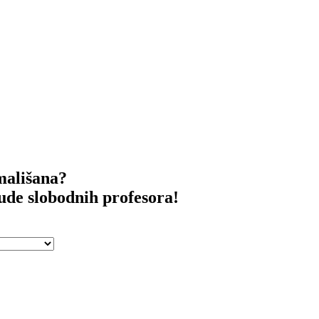
 mališana?
nude slobodnih profesora!