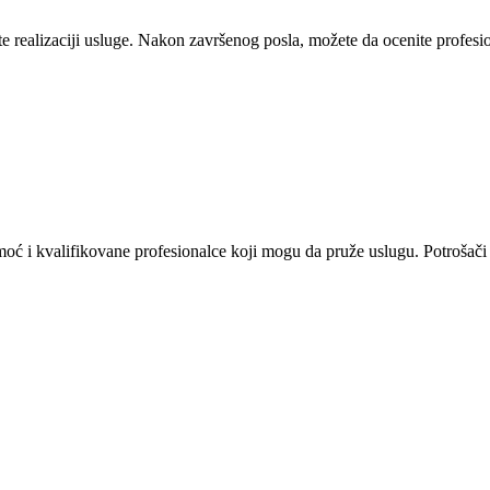
 realizaciji usluge. Nakon završenog posla, možete da ocenite profesion
omoć i kvalifikovane profesionalce koji mogu da pruže uslugu. Potrošači