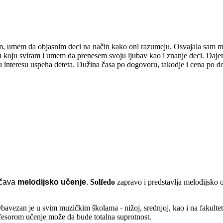
m, umem da objasnim deci na način kako oni razumeju. Osvajala sam mn
 koju sviram i umem da prenesem svoju ljubav kao i znanje deci. Dajem
 u interesu uspeha deteta. Dužina časa po dogovoru, takodje i cena po 
ačava
melodijsko učenje
.
Solfeđo
zapravo i predstavlja melodijsko
avezan je u svim muzičkim školama - nižoj, srednjoj, kao i na fakulte
fesorom učenje može da bude totalna suprotnost.