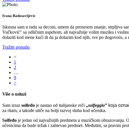
Ivana Radosavljevic
Iskusna sam u radu sa decom, umem da prenesem znanje, strpljiva sa
Vučković" sa odličnim uspehom, ali najvažnije volim muziku i violinu
dolaziti kod mene kući ili da ja dolazim kod njih, sve po dogovoru, a
Tražite ponudu
<
1
2
…
9
>
Više o usluzi
Sam izraz
solfeđo
je nastao od italijanske reči
„
solfeggio
”
koja ozn
za ritam, a takođe utiče na bolji razvoj sluha kod učenika.
Solfeđo
je jedan od najvažnijih predmeta u muzičkom obrazovanju. Ob
učenicima da bude težak i zahtevan predmet. Međutim, sa pravim pro