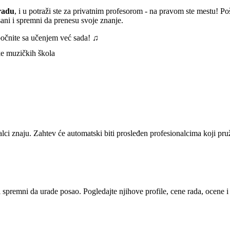
radu
, i u potraži ste za privatnim profesorom - na pravom ste mestu! Po
ani i spremni da prenesu svoje znanje.
počnite sa učenjem već sada!
♫
alci znaju. Zahtev će automatski biti prosleđen profesionalcima koji pr
i spremni da urade posao. Pogledajte njihove profile, cene rada, ocene 