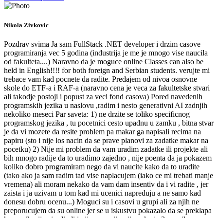
Nikola Zivkovic
Pozdrav svima Ja sam FullStack .NET developer i drzim casove
programiranja vec 5 godina (industrija je me je mnogo vise naucila
od fakulteta....) Naravno da je moguce online Classes can also be
held in English!!!! for both foreign and Serbian students. verujte mi
trebace vam kad pocnete da radite. Predajem od nivoa osnovne
skole do ETF-a i RAF-a (naravno cena je veca za fakultetske stvari
ali takodje postoji i popust za veci fond casova) Pored navedenih
programskih jezika u naslovu ,radim i nesto generativni AI zadnjih
nekoliko meseci Par saveta: 1) ne drzite se toliko specificnog
programskog jezika , tu pocetnici cesto upadnu u zamku , bitna stvar
je da vi mozete da resite problem pa makar ga napisali recima na
papiru (sto i nije los nacin da se prave planovi za zadatke makar na
pocetku) 2) Nije mi problem da vam uradim zadatke ili projekte ali
bih mnogo radije da to uradimo zajedno , nije poenta da ja pokazem
koliko dobro programiram nego da vi naucite kako da to uradite
(tako ako ja sam radim tad vise naplacujem (iako ce mi trebati manje
vremena) ali moram nekako da vam dam insentiv da i vi radite , jer
zaista i ja uzivam u tom kad mi ucenici napreduju a ne samo kad
donesu dobru ocenu...) Moguci su i casovi u grupi ali za njih ne
preporucujem da su online jer se u iskustvu pokazalo da se preklapa