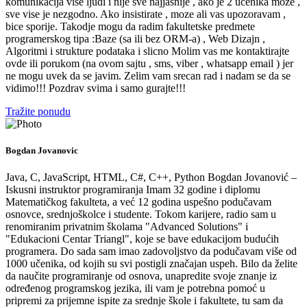
komunikacija vise ljudi i nije sve najjasnije , ako je 2 ucenika moze ,
sve vise je nezgodno. Ako insistirate , moze ali vas upozoravam ,
bice sporije. Takodje mogu da radim fakultetske predmete
programerskog tipa :Baze (sa ili bez ORM-a) , Web Dizajn ,
Algoritmi i strukture podataka i slicno Molim vas me kontaktirajte
ovde ili porukom (na ovom sajtu , sms, viber , whatsapp email ) jer
ne mogu uvek da se javim. Zelim vam srecan rad i nadam se da se
vidimo!!! Pozdrav svima i samo gurajte!!!
Tražite ponudu
Bogdan Jovanovic
Java, C, JavaScript, HTML, C#, C++, Python Bogdan Jovanović –
Iskusni instruktor programiranja Imam 32 godine i diplomu
Matematičkog fakulteta, a već 12 godina uspešno podučavam
osnovce, srednjoškolce i studente. Tokom karijere, radio sam u
renomiranim privatnim školama "Advanced Solutions" i
"Edukacioni Centar Triangl", koje se bave edukacijom budućih
programera. Do sada sam imao zadovoljstvo da podučavam više od
1000 učenika, od kojih su svi postigli značajan uspeh. Bilo da želite
da naučite programiranje od osnova, unapredite svoje znanje iz
određenog programskog jezika, ili vam je potrebna pomoć u
pripremi za prijemne ispite za srednje škole i fakultete, tu sam da