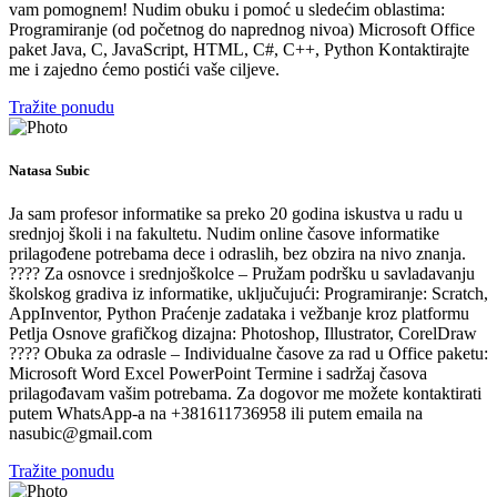
vam pomognem! Nudim obuku i pomoć u sledećim oblastima:
Programiranje (od početnog do naprednog nivoa) Microsoft Office
paket Java, C, JavaScript, HTML, C#, C++, Python Kontaktirajte
me i zajedno ćemo postići vaše ciljeve.
Tražite ponudu
Natasa Subic
Ja sam profesor informatike sa preko 20 godina iskustva u radu u
srednjoj školi i na fakultetu. Nudim online časove informatike
prilagođene potrebama dece i odraslih, bez obzira na nivo znanja.
???? Za osnovce i srednjoškolce – Pružam podršku u savladavanju
školskog gradiva iz informatike, uključujući: Programiranje: Scratch,
AppInventor, Python Praćenje zadataka i vežbanje kroz platformu
Petlja Osnove grafičkog dizajna: Photoshop, Illustrator, CorelDraw
???? Obuka za odrasle – Individualne časove za rad u Office paketu:
Microsoft Word Excel PowerPoint Termine i sadržaj časova
prilagođavam vašim potrebama. Za dogovor me možete kontaktirati
putem WhatsApp-a na +381611736958 ili putem emaila na
nasubic@gmail.com
Tražite ponudu