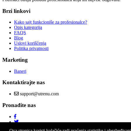
Brzi linkovi
Kako sajt funkcioniše za profesionalce?
Opis kategorija
FAQS
Blog
Uslovi korišćenja
Politika privatnosti
Marketing
Baneri
Kontaktirajte nas
support@utrenu.com
Pronađite nas
Ova stranica koristi kolačiće radi praćenja statistike i obezbeđivan