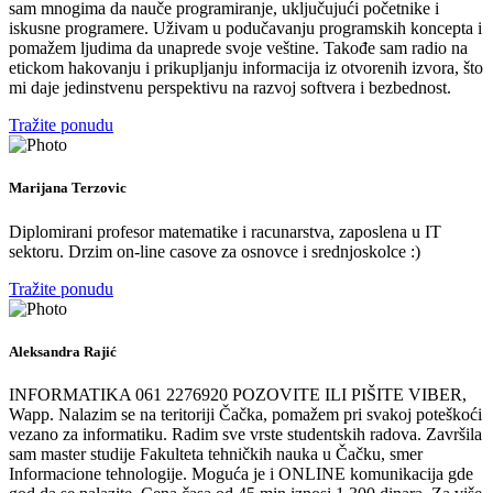
sam mnogima da nauče programiranje, uključujući početnike i
iskusne programere. Uživam u podučavanju programskih koncepta i
pomažem ljudima da unaprede svoje veštine. Takođe sam radio na
etickom hakovanju i prikupljanju informacija iz otvorenih izvora, što
mi daje jedinstvenu perspektivu na razvoj softvera i bezbednost.
Tražite ponudu
Marijana Terzovic
Diplomirani profesor matematike i racunarstva, zaposlena u IT
sektoru. Drzim on-line casove za osnovce i srednjoskolce :)
Tražite ponudu
Aleksandra Rajić
INFORMATIKA 061 2276920 POZOVITE ILI PIŠITE VIBER,
Wapp. Nalazim se na teritoriji Čačka, pomažem pri svakoj poteškoći
vezano za informatiku. Radim sve vrste studentskih radova. Završila
sam master studije Fakulteta tehničkih nauka u Čačku, smer
Informacione tehnologije. Moguća je i ONLINE komunikacija gde