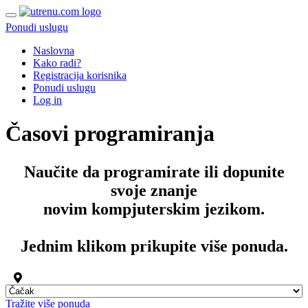
Ponudi uslugu
Naslovna
Kako radi?
Registracija korisnika
Ponudi uslugu
Log in
Časovi programiranja
Naučite da programirate ili dopunite
svoje znanje
novim
kompjuterskim
jezikom
.
Jednim klikom prikupite više ponuda.
Tražite više ponuda