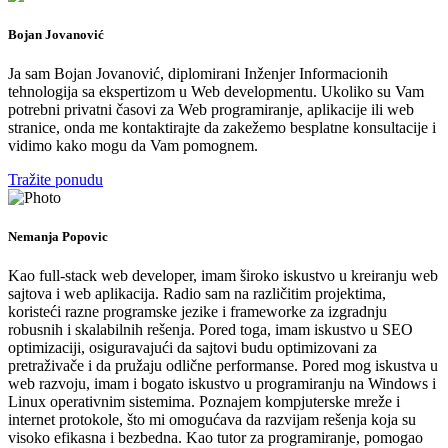
Bojan Jovanović
Ja sam Bojan Jovanović, diplomirani Inženjer Informacionih
tehnologija sa ekspertizom u Web developmentu. Ukoliko su Vam
potrebni privatni časovi za Web programiranje, aplikacije ili web
stranice, onda me kontaktirajte da zakežemo besplatne konsultacije i
vidimo kako mogu da Vam pomognem.
Tražite ponudu
Nemanja Popovic
Kao full-stack web developer, imam široko iskustvo u kreiranju web
sajtova i web aplikacija. Radio sam na različitim projektima,
koristeći razne programske jezike i frameworke za izgradnju
robusnih i skalabilnih rešenja. Pored toga, imam iskustvo u SEO
optimizaciji, osiguravajući da sajtovi budu optimizovani za
pretraživače i da pružaju odlične performanse. Pored mog iskustva u
web razvoju, imam i bogato iskustvo u programiranju na Windows i
Linux operativnim sistemima. Poznajem kompjuterske mreže i
internet protokole, što mi omogućava da razvijam rešenja koja su
visoko efikasna i bezbedna. Kao tutor za programiranje, pomogao