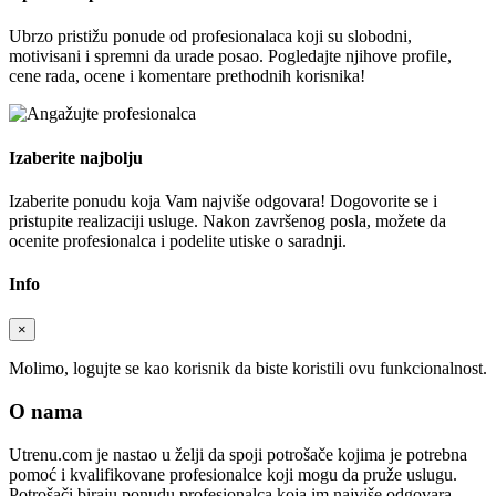
Ubrzo pristižu ponude od profesionalaca koji su slobodni,
motivisani i spremni da urade posao. Pogledajte njihove profile,
cene rada, ocene i komentare prethodnih korisnika!
Izaberite najbolju
Izaberite ponudu koja Vam najviše odgovara! Dogovorite se i
pristupite realizaciji usluge. Nakon završenog posla, možete da
ocenite profesionalca i podelite utiske o saradnji.
Info
×
Molimo, logujte se kao korisnik da biste koristili ovu funkcionalnost.
O nama
Utrenu.com je nastao u želji da spoji potrošače kojima je potrebna
pomoć i kvalifikovane profesionalce koji mogu da pruže uslugu.
Potrošači biraju ponudu profesionalca koja im najviše odgovara.