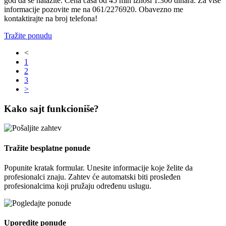
god da se nalazite. Cena časa od 45 min iznosi 1.300 dinara. Za više
informacije pozovite me na 061/2276920. Obavezno me
kontaktirajte na broj telefona!
Tražite ponudu
<
1
2
3
>
Kako sajt funkcioniše?
Tražite besplatne ponude
Popunite kratak formular. Unesite informacije koje želite da
profesionalci znaju. Zahtev će automatski biti prosleđen
profesionalcima koji pružaju određenu uslugu.
Uporedite ponude