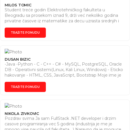
MILOS TOMIC
Student treće godin Elektrotehničkog fakulteta u
Beogradu sa prosekom iznad 9, drži već nekoliko godina
privatne časove iz matematike za decu uzrasta srednjih i
osnovnoh škola.
TRAŽITE PONUDU
DUSAN BIZIC
-Java -Python - C - C++ - C# - MySQL, PostgreSQL, Oracle
DB - Operativni sistemi(Linux, Kali Linux, Windows) - Eticko
hakovanje - HTML, CSS, JavaScript, Bootstrap Moje ime je
Dušan Bizić, i moja strast prema programiranju počela je još
kada sam imao 9 godina, kroz igru video igara. Tada sam
TRAŽITE PONUDU
prvi put ušao u svet programiranja, stvarajući skripte za
SA:MP (San Andreas Multiplayer) koristeći Pawn jezik.
SA:MP je modifikacija za popularnu igru Grand Theft Auto:
San Andreas koja omogućava multiplayer igranje. Moje rane
iskustva u programiranju bila su usmerena na rešavanje
NIKOLA ZIVKOVIC
Pozdrav svima Ja sam FullStack .NET developer i drzim
problema – kako unaprediti igru i poboljšati iskustvo igrača.
casove programiranja vec 5 godina (industrija je me je
Upravo tada sam shvatio koliko je zadovoljavajuće rešavati
mnogo vise naucila od fakulteta....) Naravno da je moguce