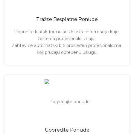
prenesu svoje znanje!
mentorstvo koje dolazi iz stvarnog iskustva rada na
projektima širom različitih industrija, rado ću vam pomoći da
savladate ključne veštine programiranja i razvijete dublje
Tražite Besplatne Ponude
razumevanje tehnoloških rešenja.
Popunite kratak formular. Unesite informacije koje 
želite da profesionalci znaju. 

Zahtev će automatski biti prosleđen profesionalcima 
koji pružaju određenu uslugu.
Uporedite Ponude