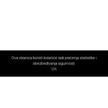
Ova stranica koristi kolačiće radi praćenja statistike i
obezbeđivanja sigurnosti.
OK