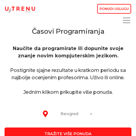
PONUDI USLUGU
Časovi Programiranja
Naučite da programirate ili dopunite svoje
znanje novim
kompjuterskim
jezikom
.
Postignite sjajne rezultate u kratkom periodu sa
najbolje ocenjenim profesorima. Uživo ili online.
Jednim klikom prikupite više ponuda.
Beograd
TRAŽITE VIŠE PONUDA