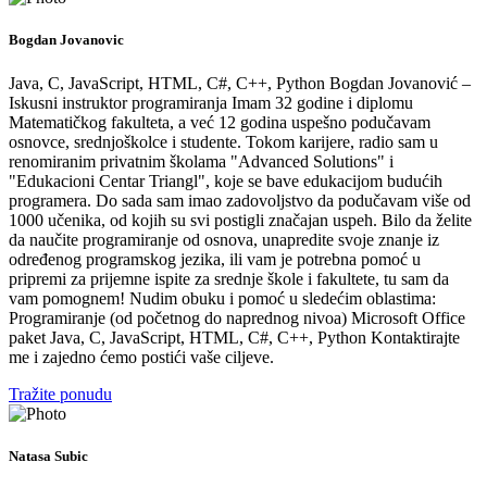
Bogdan Jovanovic
Java, C, JavaScript, HTML, C#, C++, Python Bogdan Jovanović –
Iskusni instruktor programiranja Imam 32 godine i diplomu
Matematičkog fakulteta, a već 12 godina uspešno podučavam
osnovce, srednjoškolce i studente. Tokom karijere, radio sam u
renomiranim privatnim školama "Advanced Solutions" i
"Edukacioni Centar Triangl", koje se bave edukacijom budućih
programera. Do sada sam imao zadovoljstvo da podučavam više od
1000 učenika, od kojih su svi postigli značajan uspeh. Bilo da želite
da naučite programiranje od osnova, unapredite svoje znanje iz
određenog programskog jezika, ili vam je potrebna pomoć u
pripremi za prijemne ispite za srednje škole i fakultete, tu sam da
vam pomognem! Nudim obuku i pomoć u sledećim oblastima:
Programiranje (od početnog do naprednog nivoa) Microsoft Office
paket Java, C, JavaScript, HTML, C#, C++, Python Kontaktirajte
me i zajedno ćemo postići vaše ciljeve.
Tražite ponudu
Natasa Subic