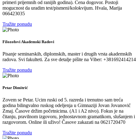
primeri prijemnih od ranijih godina). Cena dogovor. Postoji
mogucnost da uradim test/pismeni/kolokvijum. Hvala, Marija
066423035
Tražite ponudu
Filozofovi Akademski Radovi
Pisanje seminarskih, diplomskih, master i drugih vrsta akademskih
radova. Svi fakulteti. Za sve detalje pišite na Viber: +381692414214
Tražite ponudu
Petar Dimitrić
Zovem se Petar. Ucim ruski od 5. razreda i trenutno sam treća
godina bilingvalno ruskog odeljenja u Gimnaziji Jovan Jovanović
Zmaj. Časove držim početnicima. (A1 i A2 nivo). Fokus je na
čitanju, pravilnom izgovoru, jednostavnom gramatikom, slušanjem i
razgovorom. Online ili uživo! Časove zakazati na 0621720470
Tražite ponudu