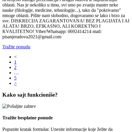
oblasti. Nas je nekoliko u timu, svi smo po zvanju master neke
nauke (filologije, medicine, tehnologije...), tako da "pokrivamo"
mnoge oblasti. Pišite nam slobodno, dogovaramo se lako i brzo za
sve. DISKRECIJA ZAGARANTOVANA! BEZ PLAGIJATA I AI
ALATA! BRZO, EFIKASNO, ALI KOREKTNO I
KVALITETNO! Viber/Whatsapp: 0692414214 mail:
pisanjeradova2021@gmail.com
Tražite ponudu
<
1
2
…
5
>
Kako sajt funkcioniše?
Tražite besplatne ponude
Popunite kratak formular. Unesite informacije koje želite da