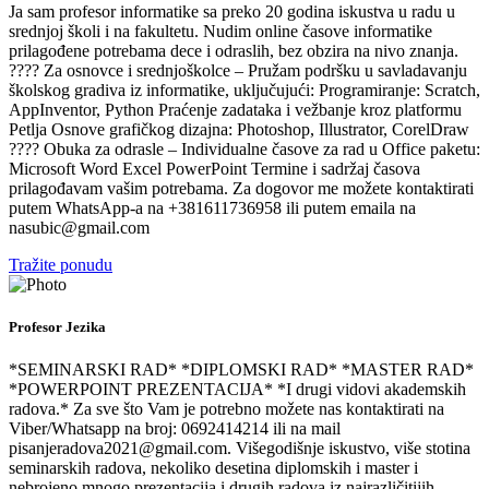
Ja sam profesor informatike sa preko 20 godina iskustva u radu u
srednjoj školi i na fakultetu. Nudim online časove informatike
prilagođene potrebama dece i odraslih, bez obzira na nivo znanja.
???? Za osnovce i srednjoškolce – Pružam podršku u savladavanju
školskog gradiva iz informatike, uključujući: Programiranje: Scratch,
AppInventor, Python Praćenje zadataka i vežbanje kroz platformu
Petlja Osnove grafičkog dizajna: Photoshop, Illustrator, CorelDraw
???? Obuka za odrasle – Individualne časove za rad u Office paketu:
Microsoft Word Excel PowerPoint Termine i sadržaj časova
prilagođavam vašim potrebama. Za dogovor me možete kontaktirati
putem WhatsApp-a na +381611736958 ili putem emaila na
nasubic@gmail.com
Tražite ponudu
Profesor Jezika
*SEMINARSKI RAD* *DIPLOMSKI RAD* *MASTER RAD*
*POWERPOINT PREZENTACIJA* *I drugi vidovi akademskih
radova.* Za sve što Vam je potrebno možete nas kontaktirati na
Viber/Whatsapp na broj: 0692414214 ili na mail
pisanjeradova2021@gmail.com. Višegodišnje iskustvo, više stotina
seminarskih radova, nekoliko desetina diplomskih i master i
nebrojeno mnogo prezentacija i drugih radova iz najrazličitijih