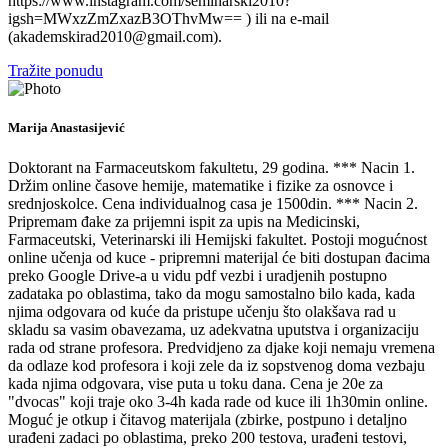
https://www.instagram.com/seminarski2010?
igsh=MWxzZmZxazB3OThvMw== ) ili na e-mail
(akademskirad2010@gmail.com).
Tražite ponudu
Marija Anastasijević
Doktorant na Farmaceutskom fakultetu, 29 godina. *** Nacin 1.
Držim online časove hemije, matematike i fizike za osnovce i
srednjoskolce. Cena individualnog casa je 1500din. *** Nacin 2.
Pripremam đake za prijemni ispit za upis na Medicinski,
Farmaceutski, Veterinarski ili Hemijski fakultet. Postoji mogućnost
online učenja od kuce - pripremni materijal će biti dostupan đacima
preko Google Drive-a u vidu pdf vezbi i uradjenih postupno
zadataka po oblastima, tako da mogu samostalno bilo kada, kada
njima odgovara od kuće da pristupe učenju što olakšava rad u
skladu sa vasim obavezama, uz adekvatna uputstva i organizaciju
rada od strane profesora. Predvidjeno za djake koji nemaju vremena
da odlaze kod profesora i koji zele da iz sopstvenog doma vezbaju
kada njima odgovara, vise puta u toku dana. Cena je 20e za
"dvocas" koji traje oko 3-4h kada rade od kuce ili 1h30min online.
Moguć je otkup i čitavog materijala (zbirke, postpuno i detaljno
urađeni zadaci po oblastima, preko 200 testova, urađeni testovi,