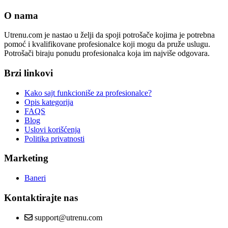
O nama
Utrenu.com je nastao u želji da spoji potrošače kojima je potrebna
pomoć i kvalifikovane profesionalce koji mogu da pruže uslugu.
Potrošači biraju ponudu profesionalca koja im najviše odgovara.
Brzi linkovi
Kako sajt funkcioniše za profesionalce?
Opis kategorija
FAQS
Blog
Uslovi korišćenja
Politika privatnosti
Marketing
Baneri
Kontaktirajte nas
support@utrenu.com