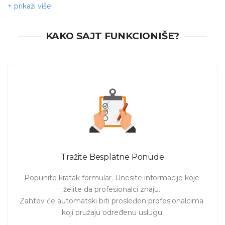
Ukoliko Vam je potrebna dodatna pomoć oko savladavanja
gradiva iz matematike, pripreme za kontrolni, pismeni ili
KAKO SAJT FUNKCIONIŠE?
prijemni ispit, na pravom ste mestu! Utrenu.com je sajt gde
možete jednostavno i brzo da pronađete nastavnika
matematike u Novom Sadu. Želite individualne časove,
časove u grupi ili Vam odgovaraju samo određeni termini?
Nema problema!
Pošaljite zahtev i pogledajte ponude od profesora
matematike koji su slobodni u terminima koji Vama
odgovaraju, motivisani i spremni da prenesu svoje znanje.
Angažujte profesora baš prema Vašem zahtevu!
Tražite Besplatne Ponude
Popunite kratak formular. Unesite informacije koje 
želite da profesionalci znaju. 

Zahtev će automatski biti prosleđen profesionalcima 
koji pružaju određenu uslugu.