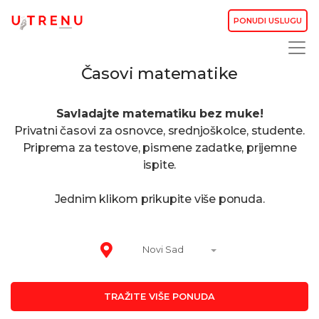
PONUDI USLUGU
Časovi matematike
Savladajte matematiku bez muke!
Privatni časovi za osnovce, srednjoškolce, studente.
Priprema za testove, pismene zadatke, prijemne
ispite.
Jednim klikom prikupite više ponuda.
Novi Sad
TRAŽITE VIŠE PONUDA