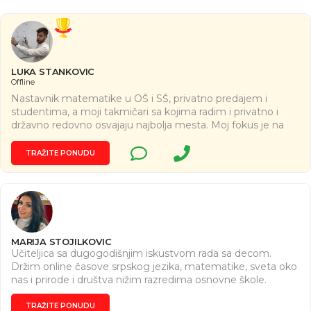
LUKA STANKOVIC
Offline
Nastavnik matematike u OŠ i SŠ, privatno predajem i
studentima, a moji takmičari sa kojima radim i privatno i
državno redovno osvajaju najbolja mesta. Moj fokus je na
razvijanju kritičkog mišljenja, pojačanju logike i
samopouzdanja u radu kako bi učenik najbolje naučio da
TRAŽITE PONUDU
samostalno uči, što i jeste poenta obrazovanja. Svrha
svakog znanja je način primene istog, tako da šta god radili
moramo stalno podsećati sebe zašto to učimo kako bismo
razvili interes ka tome i generalnoka širenju znanja.
MARIJA STOJILKOVIC
Učiteljica sa dugogodišnjim iskustvom rada sa decom.
Držim online časove srpskog jezika, matematike, sveta oko
nas i prirode i društva nižim razredima osnovne škole.
TRAŽITE PONUDU