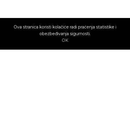
Ova stranica koristi kolačiće radi praćenja statistike i
obezbeđivanja sigurnosti.
OK
O nama
Utrenu.com je nastao u želji da spoji potrošače
kojima je potrebna pomoć i kvalifikovane
profesionalce koji mogu da pruže uslugu.