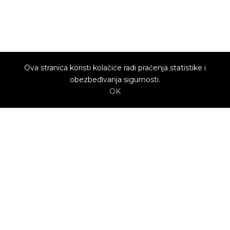
Ova stranica koristi kolačiće radi praćenja statistike i
obezbeđivanja sigurnosti.
OK
O nama
Utrenu.com je nastao u želji da spoji potrošače