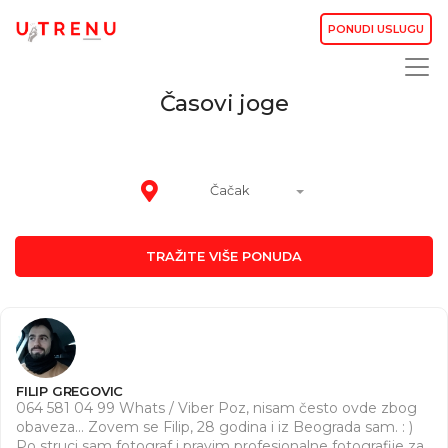
PONUDI USLUGU
Časovi joge
Čačak
TRAŽITE VIŠE PONUDA
FILIP GREGOVIC
064 581 04 99 Whats / Viber Poz, nisam često ovde zbog
obaveza... Zovem se Filip, 28 godina i iz Beograda sam. : )
Po struci sam fotograf i pravim profesionalne fotografije za