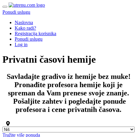
Ponudi uslugu
Naslovna
Kako radi?
Registracija korisnika
Ponudi uslugu
Log in
Privatni časovi hemije
Savladajte gradivo iz hemije bez muke!
Pronađite
profesora hemije
koji je
spreman da Vam prenese svoje znanje.
Pošaljite zahtev i pogledajte ponude
profesora
i
cene privatnih časova
.
Tražite više ponuda