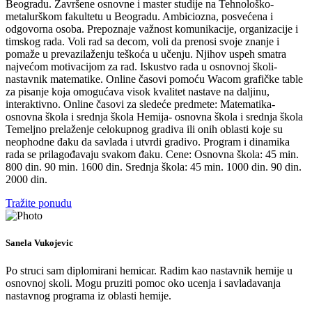
Beogradu. Završene osnovne i master studije na Tehnološko-
metalurškom fakultetu u Beogradu. Ambiciozna, posvećena i
odgovorna osoba. Prepoznaje važnost komunikacije, organizacije i
timskog rada. Voli rad sa decom, voli da prenosi svoje znanje i
pomaže u prevazilaženju teškoća u učenju. Njihov uspeh smatra
najvećom motivacijom za rad. Iskustvo rada u osnovnoj školi-
nastavnik matematike. Online časovi pomoću Wacom grafičke table
za pisanje koja omogućava visok kvalitet nastave na daljinu,
interaktivno. Online časovi za sledeće predmete: Matematika-
osnovna škola i srednja škola Hemija- osnovna škola i srednja škola
Temeljno prelaženje celokupnog gradiva ili onih oblasti koje su
neophodne đaku da savlada i utvrdi gradivo. Program i dinamika
rada se prilagođavaju svakom đaku. Cene: Osnovna škola: 45 min.
800 din. 90 min. 1600 din. Srednja škola: 45 min. 1000 din. 90 din.
2000 din.
Tražite ponudu
Sanela Vukojevic
Po struci sam diplomirani hemicar. Radim kao nastavnik hemije u
osnovnoj skoli. Mogu pruziti pomoc oko ucenja i savladavanja
nastavnog programa iz oblasti hemije.