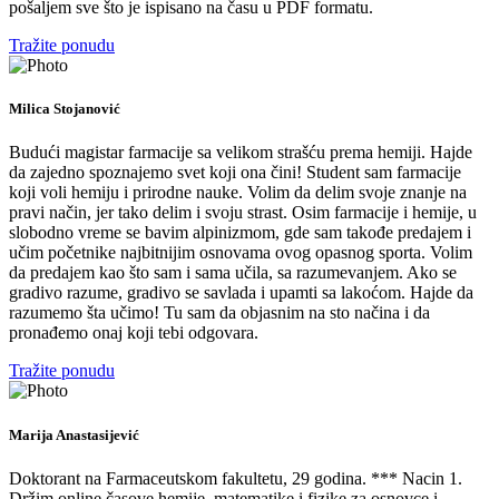
pošaljem sve što je ispisano na času u PDF formatu.
Tražite ponudu
Milica Stojanović
Budući magistar farmacije sa velikom strašću prema hemiji. Hajde
da zajedno spoznajemo svet koji ona čini! Student sam farmacije
koji voli hemiju i prirodne nauke. Volim da delim svoje znanje na
pravi način, jer tako delim i svoju strast. Osim farmacije i hemije, u
slobodno vreme se bavim alpinizmom, gde sam takođe predajem i
učim početnike najbitnijim osnovama ovog opasnog sporta. Volim
da predajem kao što sam i sama učila, sa razumevanjem. Ako se
gradivo razume, gradivo se savlada i upamti sa lakoćom. Hajde da
razumemo šta učimo! Tu sam da objasnim na sto načina i da
pronađemo onaj koji tebi odgovara.
Tražite ponudu
Marija Anastasijević
Doktorant na Farmaceutskom fakultetu, 29 godina. *** Nacin 1.
Držim online časove hemije, matematike i fizike za osnovce i