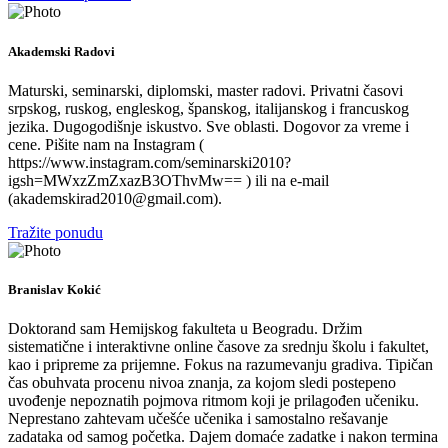
Akademski Radovi
Maturski, seminarski, diplomski, master radovi. Privatni časovi
srpskog, ruskog, engleskog, španskog, italijanskog i francuskog
jezika. Dugogodišnje iskustvo. Sve oblasti. Dogovor za vreme i
cene. Pišite nam na Instagram (
https://www.instagram.com/seminarski2010?
igsh=MWxzZmZxazB3OThvMw== ) ili na e-mail
(akademskirad2010@gmail.com).
Tražite ponudu
Branislav Kokić
Doktorand sam Hemijskog fakulteta u Beogradu. Držim
sistematične i interaktivne online časove za srednju školu i fakultet,
kao i pripreme za prijemne. Fokus na razumevanju gradiva. Tipičan
čas obuhvata procenu nivoa znanja, za kojom sledi postepeno
uvođenje nepoznatih pojmova ritmom koji je prilagođen učeniku.
Neprestano zahtevam učešće učenika i samostalno rešavanje
zadataka od samog početka. Dajem domaće zadatke i nakon termina