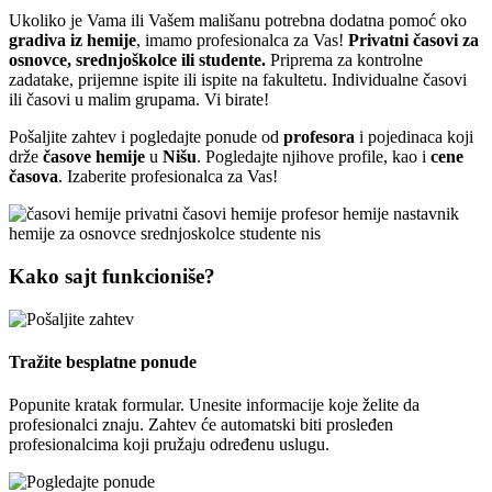
Ukoliko je Vama ili Vašem mališanu potrebna dodatna pomoć oko
gradiva iz hemije
, imamo profesionalca za Vas!
Privatni časovi za
osnovce, srednjoškolce ili studente.
Priprema za kontrolne
zadatake, prijemne ispite ili ispite na fakultetu.
Individualne časovi
ili časovi u malim grupama. Vi birate!
Pošaljite zahtev i pogledajte ponude od
profesora
i pojedinaca koji
drže
časove hemije
u
Nišu
. Pogledajte njihove profile, kao i
cene
časova
. Izaberite profesionalca za Vas!
Kako sajt funkcioniše?
Tražite besplatne ponude
Popunite kratak formular. Unesite informacije koje želite da
profesionalci znaju. Zahtev će automatski biti prosleđen
profesionalcima koji pružaju određenu uslugu.