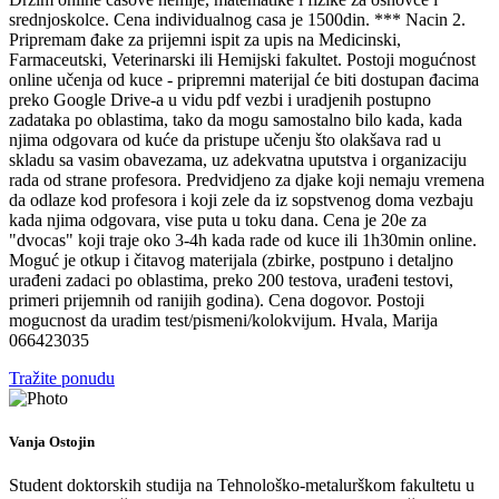
srednjoskolce. Cena individualnog casa je 1500din. *** Nacin 2.
Pripremam đake za prijemni ispit za upis na Medicinski,
Farmaceutski, Veterinarski ili Hemijski fakultet. Postoji mogućnost
online učenja od kuce - pripremni materijal će biti dostupan đacima
preko Google Drive-a u vidu pdf vezbi i uradjenih postupno
zadataka po oblastima, tako da mogu samostalno bilo kada, kada
njima odgovara od kuće da pristupe učenju što olakšava rad u
skladu sa vasim obavezama, uz adekvatna uputstva i organizaciju
rada od strane profesora. Predvidjeno za djake koji nemaju vremena
da odlaze kod profesora i koji zele da iz sopstvenog doma vezbaju
kada njima odgovara, vise puta u toku dana. Cena je 20e za
"dvocas" koji traje oko 3-4h kada rade od kuce ili 1h30min online.
Moguć je otkup i čitavog materijala (zbirke, postpuno i detaljno
urađeni zadaci po oblastima, preko 200 testova, urađeni testovi,
primeri prijemnih od ranijih godina). Cena dogovor. Postoji
mogucnost da uradim test/pismeni/kolokvijum. Hvala, Marija
066423035
Tražite ponudu
Vanja Ostojin
Student doktorskih studija na Tehnološko-metalurškom fakultetu u