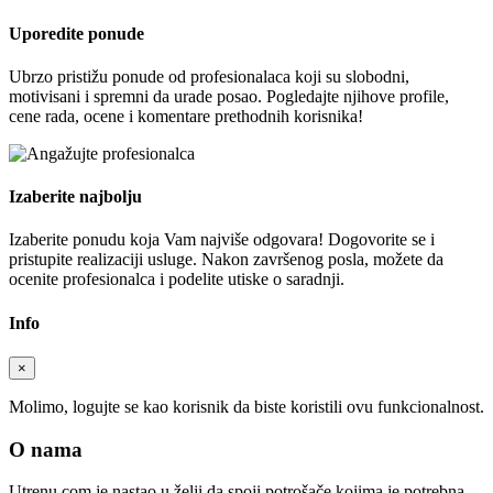
Uporedite ponude
Ubrzo pristižu ponude od profesionalaca koji su slobodni,
motivisani i spremni da urade posao. Pogledajte njihove profile,
cene rada, ocene i komentare prethodnih korisnika!
Izaberite najbolju
Izaberite ponudu koja Vam najviše odgovara! Dogovorite se i
pristupite realizaciji usluge. Nakon završenog posla, možete da
ocenite profesionalca i podelite utiske o saradnji.
Info
×
Molimo, logujte se kao korisnik da biste koristili ovu funkcionalnost.
O nama
Utrenu.com je nastao u želji da spoji potrošače kojima je potrebna