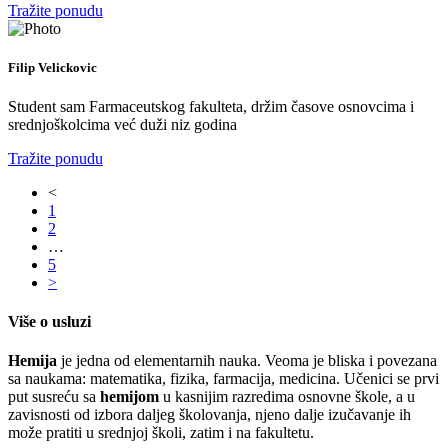
Tražite ponudu
Filip Velickovic
Student sam Farmaceutskog fakulteta, držim časove osnovcima i
srednjoškolcima već duži niz godina
Tražite ponudu
<
1
2
…
5
>
Više o usluzi
Hemija
je jedna od elementarnih nauka.
Veoma je bliska i povezana
sa naukama: matematika, fizika, farmacija, medicina.
Učenici se prvi
put susreću sa
hemijom
u kasnijim razredima osnovne škole, a u
zavisnosti od izbora daljeg školovanja, njeno dalje izučavanje ih
može pratiti u srednjoj školi, zatim i na fakultetu.