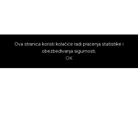
Ova stranica koristi kolačiće radi praćenja statistike i
obezbeđivanja sigurnosti.
OK
O nama
Utrenu.com je nastao u želji da spoji potrošače