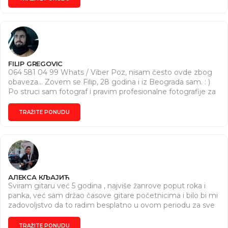
FILIP GREGOVIC
064 581 04 99 Whats / Viber Poz, nisam često ovde zbog
obaveza... Zovem se Filip, 28 godina i iz Beograda sam. : )
Po struci sam fotograf i pravim profesionalne fotografije za
sve proslave ( 18- te, žurke, krstenja, poslovne događaje... )
Takođe velika ljubav : )) mi je muzika ( zavrsio sam muzičku
TRAŽITE PONUDU
školu ) i držim početnicima časove : - Klavira - Solfedja -
Gitare Deca / Odrasli Radim za kompaniju EMIRATES (
tečno govorim nemacki i engleski ) te je moguće da
časove držim na ta 2 jezika... Cilj mi je da nekoga nešto
naučim a ne da uzmem pare. Ako nemaš da platiš ( I ja sam
kao dete skromno ziveo ), ne brini. : ) Izaćiću ti u susret sa
АЛЕКСА КЉАЈИЋ
nekoliko besplatnih online časova... Svako dobro, Fića : )
Sviram gitaru već 5 godina , najviše žanrove poput roka i
panka, već sam držao časove gitare početnicima i bilo bi mi
zadovoljstvo da to radim besplatno u ovom periodu za sve
koji bi volelo da nauče bar osnove ovog zanimljivog
instrumenta :) .
TRAŽITE PONUDU