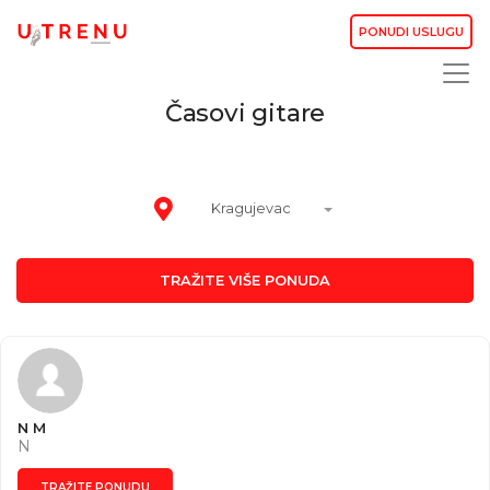
PONUDI USLUGU
Časovi gitare
Kragujevac
TRAŽITE VIŠE PONUDA
N M
N
TRAŽITE PONUDU