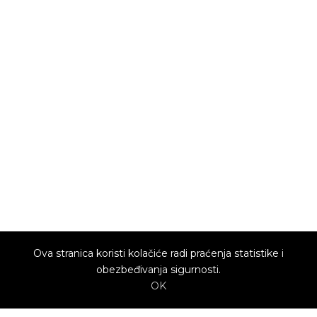
Ova stranica koristi kolačiće radi praćenja statistike i
obezbeđivanja sigurnosti.
OK