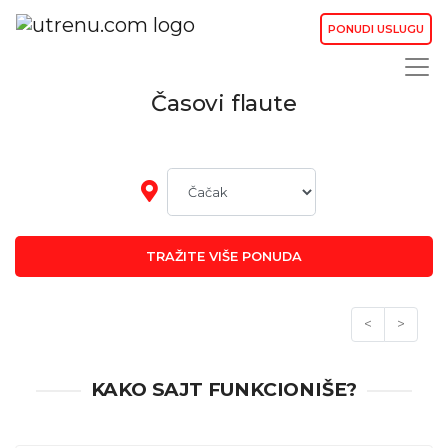
PONUDI USLUGU
Časovi flaute
TRAŽITE VIŠE PONUDA
<
>
KAKO SAJT FUNKCIONIŠE?