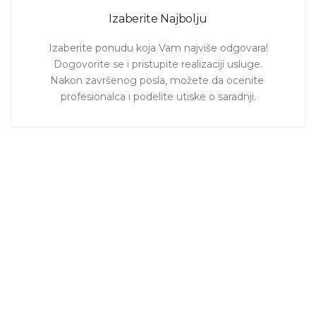
Izaberite Najbolju
Izaberite ponudu koja Vam najviše odgovara!

Dogovorite se i pristupite realizaciji usluge.

Nakon završenog posla, možete da ocenite 
profesionalca i podelite utiske o saradnji.