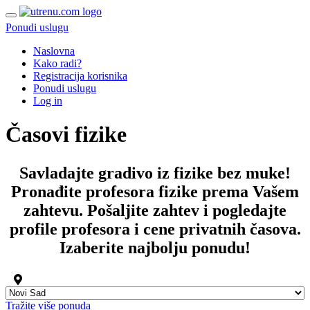
Ponudi uslugu
Naslovna
Kako radi?
Registracija korisnika
Ponudi uslugu
Log in
Časovi fizike
Savladajte gradivo iz fizike bez muke!
Pronađite
profesora fizike
prema Vašem
zahtevu. Pošaljite zahtev i pogledajte
profile
profesora
i
cene privatnih časova
.
Izaberite najbolju ponudu!
Tražite više ponuda