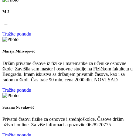
M J
.....
Tražite ponudu
Marija Milivojević
Držim privatne časove iz fizike i matematike za učenike osnovne
škole. Završila sam master i osnovne studije na Fizičkom fakultetu u
Beogradu. Imam iskustva sa držanjem privatnih časova, kao i sa
radom u školi. Čas traje 90 min, cena 2000 din. NOVI SAD
Tražite ponudu
Suzana Novaković
Privatni časovi fizike za osnovce i srednjoškolce. Časove držim
uživo i online. Za više informacija pozovite 0628270775
Tražite ponudu