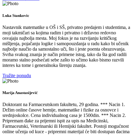
Luka Stankovic
Nastavnik matematike u OŠ i SŠ, privatno predajem i studentima, a
moji takmičari sa kojima radim i privatno i državno redovno
osvajaju najbolja mesta. Moj fokus je na razvijanju kritičkog
mišljenja, pojačanju logike i samopouzdanja u radu kako bi učenik
najbolje naučio da samostalno uči, što i jeste poenta obrazovanja.
Svrha svakog znanja je način primene istog, tako da šta god radili
moramo stalno podsećati sebe zašto to učimo kako bismo razvili
interes ka tome i generalnoka širenju znanja.
Tražite ponudu
Marija Anastasijević
Doktorant na Farmaceutskom fakultetu, 29 godina. *** Nacin 1.
Držim online časove hemije, matematike i fizike za osnovce i
srednjoskolce. Cena individualnog casa je 1500din. *** Nacin 2.
Pripremam đake za prijemni ispit za upis na Medicinski,
Farmaceutski, Veterinarski ili Hemijski fakultet. Postoji mogućnost
online učenja od kuce - pripremni materijal će biti dostupan đacima