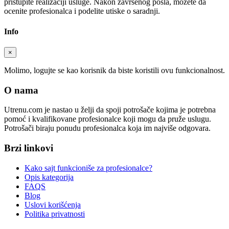
pristupite realizaciji usluge. Nakon završenog posla, možete da
ocenite profesionalca i podelite utiske o saradnji.
Info
×
Molimo, logujte se kao korisnik da biste koristili ovu funkcionalnost.
O nama
Utrenu.com je nastao u želji da spoji potrošače kojima je potrebna
pomoć i kvalifikovane profesionalce koji mogu da pruže uslugu.
Potrošači biraju ponudu profesionalca koja im najviše odgovara.
Brzi linkovi
Kako sajt funkcioniše za profesionalce?
Opis kategorija
FAQS
Blog
Uslovi korišćenja
Politika privatnosti