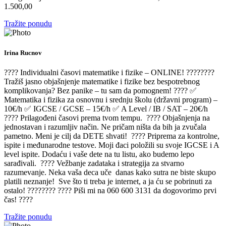
1.500,00
Tražite ponudu
Irina Rucnov
???? Individualni časovi matematike i fizike – ONLINE! ????????
Tražiš jasno objašnjenje matematike i fizike bez bespotrebnog
komplikovanja? Bez panike – tu sam da pomognem! ???? ✅
Matematika i fizika za osnovnu i srednju školu (državni program) –
10€/h ✅ IGCSE / GCSE – 15€/h ✅ A Level / IB / SAT – 20€/h
???? Prilagođeni časovi prema tvom tempu. ???? Objašnjenja na
jednostavan i razumljiv način. Ne pričam ništa da bih ja zvučala
pametno. Meni je cilj da DETE shvati! ???? Priprema za kontrolne,
ispite i međunarodne testove. Moji đaci položili su svoje IGCSE i A
level ispite. Dodaću i vaše dete na tu listu, ako budemo lepo
sarađivali. ???? Vežbanje zadataka i strategija za stvarno
razumevanje. Neka vaša deca uče danas kako sutra ne biste skupo
platili neznanje! Sve što ti treba je internet, a ja ću se pobrinuti za
ostalo! ???????? ???? Piši mi na 060 600 3131 da dogovorimo prvi
čas! ????
Tražite ponudu