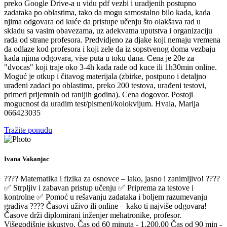
preko Google Drive-a u vidu pdf vezbi i uradjenih postupno
zadataka po oblastima, tako da mogu samostalno bilo kada, kada
njima odgovara od kuće da pristupe učenju što olakšava rad u
skladu sa vasim obavezama, uz adekvatna uputstva i organizaciju
rada od strane profesora. Predvidjeno za djake koji nemaju vremena
da odlaze kod profesora i koji zele da iz sopstvenog doma vezbaju
kada njima odgovara, vise puta u toku dana. Cena je 20e za
"dvocas" koji traje oko 3-4h kada rade od kuce ili 1h30min online.
Moguć je otkup i čitavog materijala (zbirke, postpuno i detaljno
urađeni zadaci po oblastima, preko 200 testova, urađeni testovi,
primeri prijemnih od ranijih godina). Cena dogovor. Postoji
mogucnost da uradim test/pismeni/kolokvijum. Hvala, Marija
066423035
Tražite ponudu
Ivana Vakanjac
???? Matematika i fizika za osnovce – lako, jasno i zanimljivo! ????
✅ Strpljiv i zabavan pristup učenju ✅ Priprema za testove i
kontrolne ✅ Pomoć u rešavanju zadataka i boljem razumevanju
gradiva ???? Časovi uživo ili online – kako ti najviše odgovara!
Časove drži diplomirani inženjer mehatronike, profesor.
Višegodišnje iskustvo. Čas od 60 minuta - 1.200,00 Čas od 90 min -