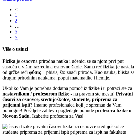
<
1
2
…
5
>
Više o usluzi
Fizika
je osnovna prirodna nauka i učenici se sa njom prvi put
susreću u višim razredima osnovne škole.
Sama reč
fizika je
nastala
od grčke reči
φύσις
- phisis, što znači priroda.
Kao nauka, bliska sa
drugim prirodnim naukama, poput matematike i hemije.
Ukoliko Vam je potrebna dodatna pomoć iz
fizike
i u potrazi ste za
nastavnikom
/
profesorom fizike
- na pravom ste mestu!
Privatni
časovi za osnovce, srednjoškolce, studente, priprema za
prijemni ispit?
Imamo profesionalca koji je spreman da Vam
pomogne! Pošaljete zahtev i pogledajte ponude
profesora fizike u
Novom Sadu
. Izaberite profesora za Vas!