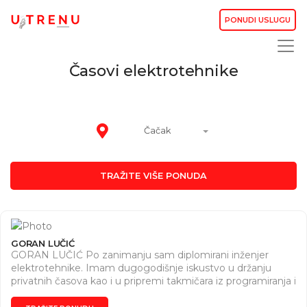
PONUDI USLUGU
Časovi elektrotehnike
Čačak
TRAŽITE VIŠE PONUDA
GORAN LUČIĆ
GORAN LUČIĆ Po zanimanju sam diplomirani inženjer
elektrotehnike. Imam dugogodišnje iskustvo u držanju
privatnih časova kao i u pripremi takmičara iz programiranja i
osnovna elektrotehnike za srednjoškolce. Iz oba predmeta
sam više puta proglašavan za najboljeg mentora od strane