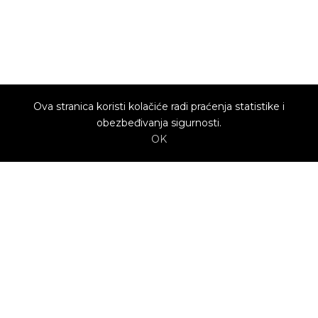
Ova stranica koristi kolačiće radi praćenja statistike i
obezbeđivanja sigurnosti.
OK
O nama
Utrenu.com je nastao u želji da spoji potrošače