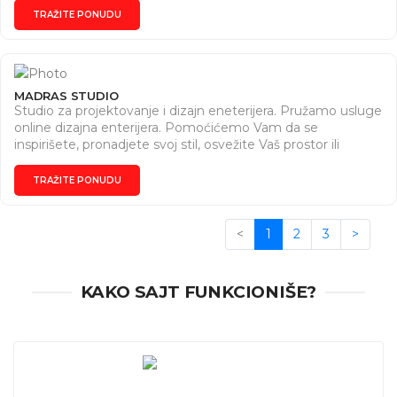
TRAŽITE PONUDU
MADRAS STUDIO
Studio za projektovanje i dizajn eneterijera. Pružamo usluge
online dizajna enterijera. Pomoćićemo Vam da se
inspirišete, pronadjete svoj stil, osvežite Vaš prostor ili
kompletno da ga preuredite.
TRAŽITE PONUDU
<
1
2
3
>
KAKO SAJT FUNKCIONIŠE?