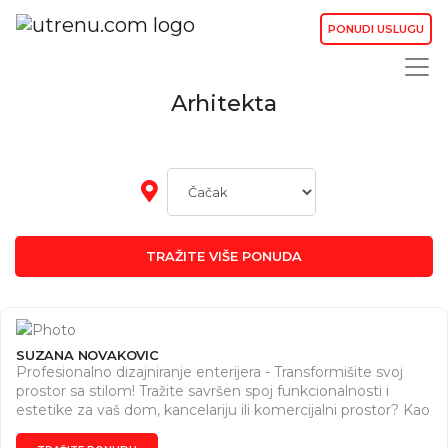
PONUDI USLUGU
Arhitekta
TRAŽITE VIŠE PONUDA
SUZANA NOVAKOVIC
Profesionalno dizajniranje enterijera - Transformišite svoj
prostor sa stilom! Tražite savršen spoj funkcionalnosti i
estetike za vaš dom, kancelariju ili komercijalni prostor? Kao
iskusni arhitekta specijalizovan za enterijer, nudim vam
jedinstvena rešenja koja kombinuju vrhunski dizajn i