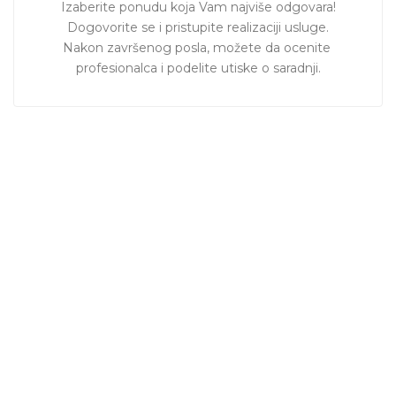
Izaberite ponudu koja Vam najviše odgovara!

Dogovorite se i pristupite realizaciji usluge.

Nakon završenog posla, možete da ocenite 
profesionalca i podelite utiske o saradnji.