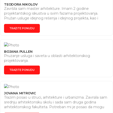
TEODORA NIKOLOV
Završila sam master arhitekture. Imam 2 godine
projektantskog iskustva u svim fazama projektovanja.
Pružan usluge idejnog rešenja i idejnog projekta, kao i
izradu 3D modela eksterijera i enterijera.
TRAŽITE PONUDU
BOJANA PULLEN
Pruzanje usluga i saveta u oblasti arhitektonskog
projektovanja.
TRAŽITE PONUDU
JOVANA MITROVIC
Trazim posao u struci, arhitekture i urbanizma. Zavrsila sam
srednju arhitektonsku skolu i sada sam druga godina
arhitektonskog fakulteta. Potreban mi je posao da mogu
da radim od kuce jer sam vecinom dana na faklultetu.