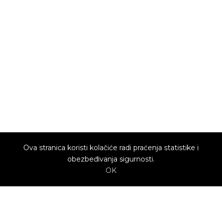
Ova stranica koristi kolačiće radi praćenja statistike i
obezbeđivanja sigurnosti.
OK