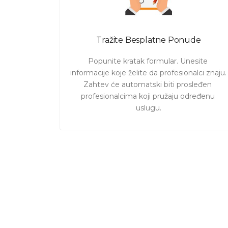
Tražite Besplatne Ponude
Popunite kratak formular. Unesite 
informacije koje želite da profesionalci znaju. 

Zahtev će automatski biti prosleđen 
profesionalcima koji pružaju određenu 
uslugu.