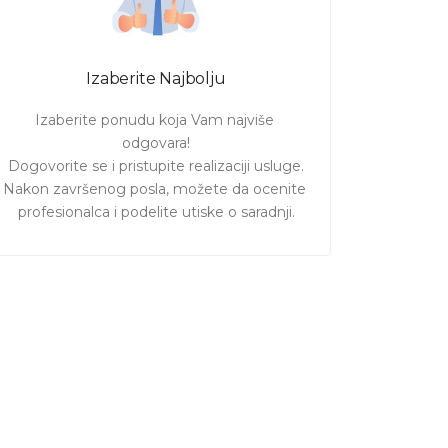
Izaberite Najbolju
Izaberite ponudu koja Vam najviše 
odgovara!

Dogovorite se i pristupite realizaciji usluge.

Nakon završenog posla, možete da ocenite 
profesionalca i podelite utiske o saradnji.