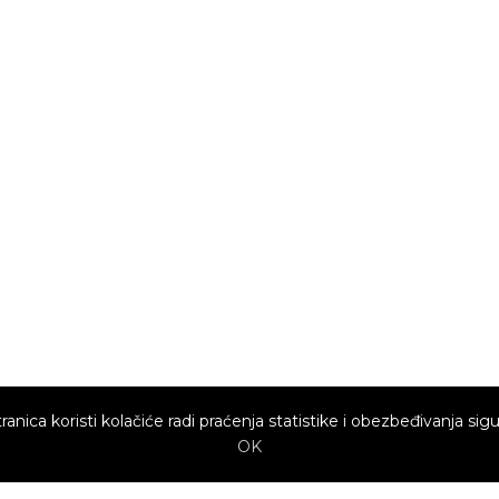
ranica koristi kolačiće radi praćenja statistike i obezbeđivanja sigu
OK