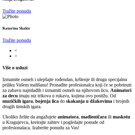
Tražite ponudu
Katarina Skakic
Tražite ponudu
<
>
Više o usluzi
Izmamite osmeh i ulepšajte rođendan, krštenje ili drugu specijalnu
priliku Vašem mališanu! Pronađite profesionalca koji će se pobrinuti
za zabavu najmlađih i izmamiti osmeh na njihovom licu.
Animatori
za decu
imaju niz trikova u rukavu, kojima ovo postižu. Od
muzičkih igara
,
bojenja lica
do
skakanja u džakovima
i brojnih
drugih timskih igara.
Ukoliko želite da angažujete
animatora
,
mađioničara
ili
maskotu
u Kragujevcu, kreirajte zahtev i pogledajte ponude od
profesionalaca. Izaberite ponudu za Vas!