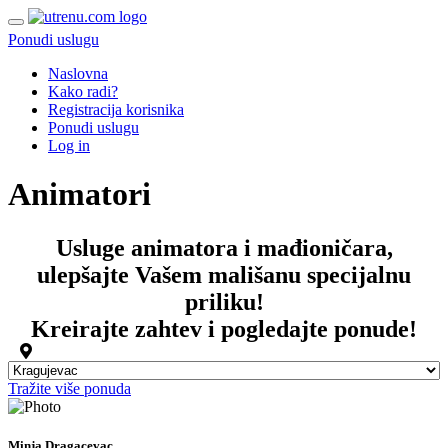
Ponudi uslugu
Naslovna
Kako radi?
Registracija korisnika
Ponudi uslugu
Log in
Animatori
Usluge animatora i mađioničara,
ulepšajte Vašem mališanu specijalnu
priliku!
Kreirajte zahtev i pogledajte ponude!
Tražite više ponuda
Minja Dragacevac