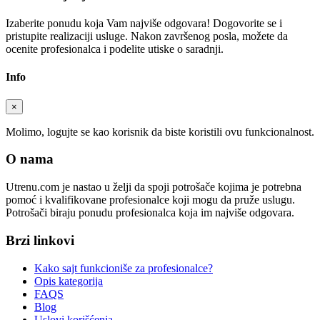
Izaberite ponudu koja Vam najviše odgovara! Dogovorite se i
pristupite realizaciji usluge. Nakon završenog posla, možete da
ocenite profesionalca i podelite utiske o saradnji.
Info
×
Molimo, logujte se kao korisnik da biste koristili ovu funkcionalnost.
O nama
Utrenu.com je nastao u želji da spoji potrošače kojima je potrebna
pomoć i kvalifikovane profesionalce koji mogu da pruže uslugu.
Potrošači biraju ponudu profesionalca koja im najviše odgovara.
Brzi linkovi
Kako sajt funkcioniše za profesionalce?
Opis kategorija
FAQS
Blog
Uslovi korišćenja