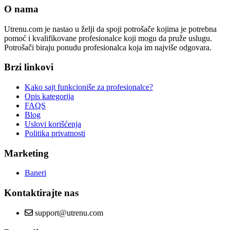
O nama
Utrenu.com je nastao u želji da spoji potrošače kojima je potrebna
pomoć i kvalifikovane profesionalce koji mogu da pruže uslugu.
Potrošači biraju ponudu profesionalca koja im najviše odgovara.
Brzi linkovi
Kako sajt funkcioniše za profesionalce?
Opis kategorija
FAQS
Blog
Uslovi korišćenja
Politika privatnosti
Marketing
Baneri
Kontaktirajte nas
support@utrenu.com