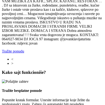
VAM MUZIKA ZA KAFIĆ, SPLAV, KAFANU, RESTORAN . .
. DJ sa iskusvom za žurke, rođendane, punoletstva, svadbe, kućne
žurke i ostale vrste proslava kao i za kafiće, klubove, splavove po
povoljnoj ceni… Mogucnost iznajmljivanja ozvucenja i rasvete po
najpovoljnijim cenama. Višegodisnje iskustvo u puštanju muzike na
raznim vrstama proslava. ISKUSTVO U RADU NA
PROSLAVAMA DOMACIH I STRANIH FIRMI. VELIKI
IZBOR MUZIKE. DOMACA I STRANA Dobra atmosfera
zagarantovana! ! ! Svaka vrsta dogovora je moguca. KONTAKT:
064/027-9034 DJ JOCA 97 instagram: @jovanklavijaturista
facebook: ruljevic.jovan
Tražite ponudu
<
>
Kako sajt funkcioniše?
Tražite besplatne ponude
Popunite kratak formular. Unesite informacije koje želite da
profesionalci znaju. Zahtev će automatski biti prosleđen