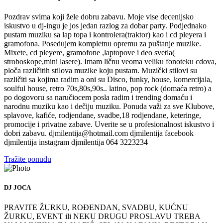
Pozdrav svima koji žele dobru zabavu. Moje vise decenijsko
iskustvo u dj-ingu je jos jedan razlog za dobar party. Podjednako
pustam muziku sa lap topa i kontrolera(traktor) kao i cd pleyera i
gramofona. Posedujem kompletnu opremu za puštanje muzike.
Mixete, cd pleyere, gramofone ,laptopove i deo svetla(
stroboskope,mini lasere). Imam ličnu veoma veliku fonoteku cdova,
ploča različitih stilova muzike koju pustam. Muzički stilovi su
različiti sa kojima radim a oni su Disco, funky, house, komercijala,
soulful house, retro 70s,80s,90s.. latino, pop rock (domaća retro) a
po dogovoru sa naručiocem posla radim i trending domaću i
narodnu muziku kao i dečiju muziku. Ponuda važi za sve Klubove,
splavove, kafiće, rodjendane, svadbe,18 rodjendane, keteringe,
promocije i privatne zabave. Uverite se u profesionalnost iskustvo i
dobri zabavu. djmilentija@hotmail.com djmilentija facebook
djmilentija instagram djmilentija 064 3223234
Tražite ponudu
DJ JOCA
PRAVITE ŽURKU, ROĐENDAN, SVADBU, KUĆNU
ŽURKU, EVENT ili NEKU DRUGU PROSLAVU TREBA