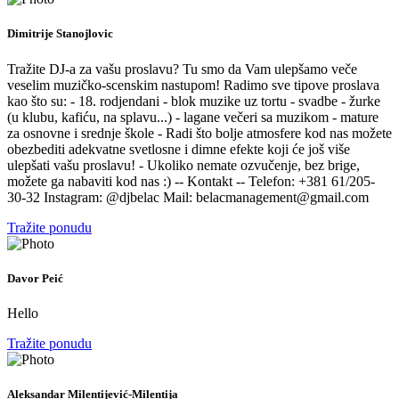
Dimitrije Stanojlovic
Tražite DJ-a za vašu proslavu? Tu smo da Vam ulepšamo veče
veselim muzičko-scenskim nastupom! Radimo sve tipove proslava
kao što su: - 18. rodjendani - blok muzike uz tortu - svadbe - žurke
(u klubu, kafiću, na splavu...) - lagane večeri sa muzikom - mature
za osnovne i srednje škole - Radi što bolje atmosfere kod nas možete
obezbediti adekvatne svetlosne i dimne efekte koji će još više
ulepšati vašu proslavu! - Ukoliko nemate ozvučenje, bez brige,
možete ga nabaviti kod nas :) -- Kontakt -- Telefon: +381 61/205-
30-32 Instagram: @djbelac Mail: belacmanagement@gmail.com
Tražite ponudu
Davor Peić
Hello
Tražite ponudu
Aleksandar Milentijević-Milentija