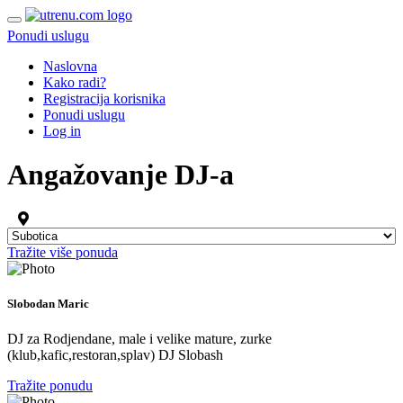
Ponudi uslugu
Naslovna
Kako radi?
Registracija korisnika
Ponudi uslugu
Log in
Angažovanje DJ-a
Tražite više ponuda
Slobodan Maric
DJ za Rodjendane, male i velike mature, zurke
(klub,kafic,restoran,splav) DJ Slobash
Tražite ponudu