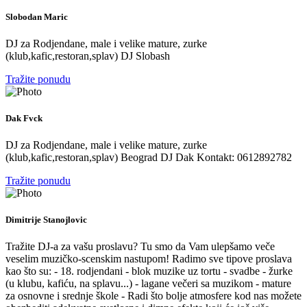
Slobodan Maric
DJ za Rodjendane, male i velike mature, zurke
(klub,kafic,restoran,splav) DJ Slobash
Tražite ponudu
Dak Fvck
DJ za Rodjendane, male i velike mature, zurke
(klub,kafic,restoran,splav) Beograd DJ Dak Kontakt: 0612892782
Tražite ponudu
Dimitrije Stanojlovic
Tražite DJ-a za vašu proslavu? Tu smo da Vam ulepšamo veče
veselim muzičko-scenskim nastupom! Radimo sve tipove proslava
kao što su: - 18. rodjendani - blok muzike uz tortu - svadbe - žurke
(u klubu, kafiću, na splavu...) - lagane večeri sa muzikom - mature
za osnovne i srednje škole - Radi što bolje atmosfere kod nas možete