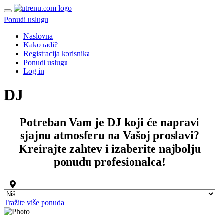
Ponudi uslugu
Naslovna
Kako radi?
Registracija korisnika
Ponudi uslugu
Log in
DJ
Potreban Vam je
DJ
koji će napravi
sjajnu atmosferu na Vašoj proslavi?
Kreirajte zahtev i izaberite najbolju
ponudu
profesionalca
!
Tražite više ponuda