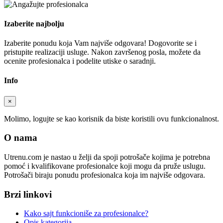
Izaberite najbolju
Izaberite ponudu koja Vam najviše odgovara! Dogovorite se i
pristupite realizaciji usluge. Nakon završenog posla, možete da
ocenite profesionalca i podelite utiske o saradnji.
Info
×
Molimo, logujte se kao korisnik da biste koristili ovu funkcionalnost.
O nama
Utrenu.com je nastao u želji da spoji potrošače kojima je potrebna
pomoć i kvalifikovane profesionalce koji mogu da pruže uslugu.
Potrošači biraju ponudu profesionalca koja im najviše odgovara.
Brzi linkovi
Kako sajt funkcioniše za profesionalce?
Opis kategorija