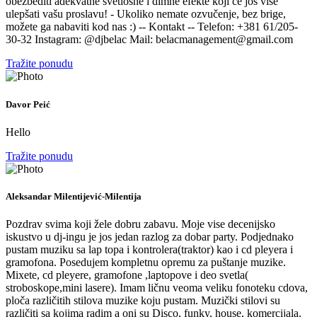
obezbediti adekvatne svetlosne i dimne efekte koji će još više
ulepšati vašu proslavu! - Ukoliko nemate ozvučenje, bez brige,
možete ga nabaviti kod nas :) -- Kontakt -- Telefon: +381 61/205-
30-32 Instagram: @djbelac Mail: belacmanagement@gmail.com
Tražite ponudu
Davor Peić
Hello
Tražite ponudu
Aleksandar Milentijević-Milentija
Pozdrav svima koji žele dobru zabavu. Moje vise decenijsko
iskustvo u dj-ingu je jos jedan razlog za dobar party. Podjednako
pustam muziku sa lap topa i kontrolera(traktor) kao i cd pleyera i
gramofona. Posedujem kompletnu opremu za puštanje muzike.
Mixete, cd pleyere, gramofone ,laptopove i deo svetla(
stroboskope,mini lasere). Imam ličnu veoma veliku fonoteku cdova,
ploča različitih stilova muzike koju pustam. Muzički stilovi su
različiti sa kojima radim a oni su Disco, funky, house, komercijala,