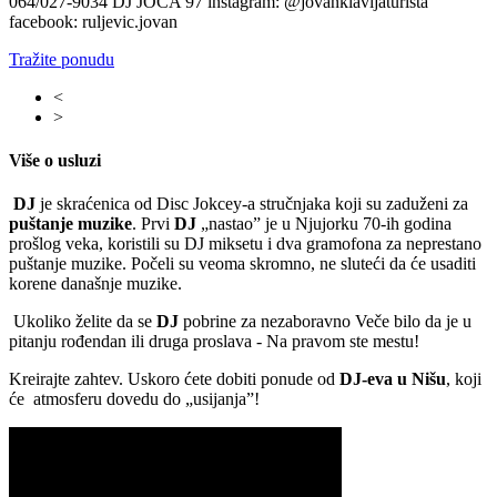
064/027-9034 DJ JOCA 97 instagram: @jovanklavijaturista
facebook: ruljevic.jovan
Tražite ponudu
<
>
Više o usluzi
DJ
je skraćenica od Disc Jokcey-a stručnjaka koji su zaduženi za
puštanje muzike
. Prvi
DJ
„nastao” je
u Njujorku 70-ih godina
prošlog veka, koristili su DJ miksetu i dva gramofona za neprestano
puštanje muzike. Počeli su veoma skromno, ne sluteći da će usaditi
korene današnje muzike.
U
koliko želite da se
DJ
pobrine za nezaboravno Veče bilo da je u
pitanju rođendan ili druga proslava - Na pravom ste mestu!
Kreirajte zahtev. Uskoro ćete dobiti ponude od
DJ-eva
u Nišu
,
koji
će atmosferu dovedu do
„usijanja”!