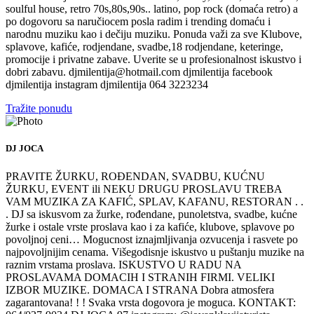
soulful house, retro 70s,80s,90s.. latino, pop rock (domaća retro) a
po dogovoru sa naručiocem posla radim i trending domaću i
narodnu muziku kao i dečiju muziku. Ponuda važi za sve Klubove,
splavove, kafiće, rodjendane, svadbe,18 rodjendane, keteringe,
promocije i privatne zabave. Uverite se u profesionalnost iskustvo i
dobri zabavu. djmilentija@hotmail.com djmilentija facebook
djmilentija instagram djmilentija 064 3223234
Tražite ponudu
DJ JOCA
PRAVITE ŽURKU, ROĐENDAN, SVADBU, KUĆNU
ŽURKU, EVENT ili NEKU DRUGU PROSLAVU TREBA
VAM MUZIKA ZA KAFIĆ, SPLAV, KAFANU, RESTORAN . .
. DJ sa iskusvom za žurke, rođendane, punoletstva, svadbe, kućne
žurke i ostale vrste proslava kao i za kafiće, klubove, splavove po
povoljnoj ceni… Mogucnost iznajmljivanja ozvucenja i rasvete po
najpovoljnijim cenama. Višegodisnje iskustvo u puštanju muzike na
raznim vrstama proslava. ISKUSTVO U RADU NA
PROSLAVAMA DOMACIH I STRANIH FIRMI. VELIKI
IZBOR MUZIKE. DOMACA I STRANA Dobra atmosfera
zagarantovana! ! ! Svaka vrsta dogovora je moguca. KONTAKT: