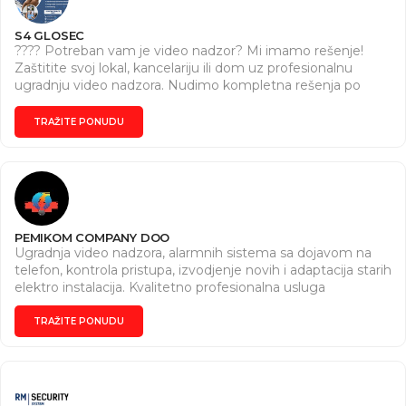
S4 GLOSEC
???? Potreban vam je video nadzor? Mi imamo rešenje!
Zaštitite svoj lokal, kancelariju ili dom uz profesionalnu
ugradnju video nadzora. Nudimo kompletna rešenja po
principu „ključ u ruke“ – od saveta i izbora opreme do
montaže i podešavanja. ✅ Bežični i kablovski sistemi ✅
TRAŽITE PONUDU
Mobilni pristup i notifikacije ✅ HD kamere sa noćnim
snimanjem ✅ Ugradnja u lokalima, kancelarijama,
magacinima i kućama ✅ Mogućnost integracije sa
alarmnim sistemima ???? Idealno za: Male firme i lokali
Velike firme i organizacije Stanovi i kuće Privremeni objekti
i gradilišta ???? Radimo na teritoriji cele Srbije ???? Kontakt:
PEMIKOM COMPANY DOO
069/2690-222 ???? Email: dragan.mirilo@glosec.rs
Ugradnja video nadzora, alarmnih sistema sa dojavom na
telefon, kontrola pristupa, izvodjenje novih i adaptacija starih
elektro instalacija. Kvalitetno profesionalna usluga
TRAŽITE PONUDU