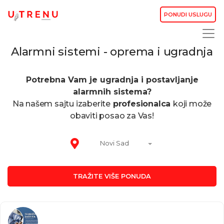
PONUDI USLUGU
Alarmni sistemi - oprema i ugradnja
Potrebna Vam je ugradnja i postavljanje
alarmnih sistema?
Na našem sajtu izaberite
profesionalca
koji može
obaviti posao za Vas!
Novi Sad
TRAŽITE VIŠE PONUDA