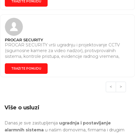
TRAŽITE PONUDU
PROCAR SECURITY
PROCAR SECURITY vrši ugradnju i projektovanje CCTV
(sigurnosne kamere za video nadzor), protivprovalnih
sistema, kontrole pristupa, evidencije radnog vremena,
interfona, kao i montažu opreme za ozvučenje i
klimatizaciju. PROCAR SECURITY pored licence za vršenje
TRAŽITE PONUDU
poslova montaže, pustanja sistema u rad i održavanje
sistema tehnčke zastite i obuke korisnika, uveo je i sistem
kvaliteta ISO 9001:2015 Opseg primene: Usluge sistema
<
>
obezbedjenja.
Više o usluzi
Danas je sve zastupljenija
ugradnja i postavljanje
alarmnih sistema
u našim domovima, firmama i drugim