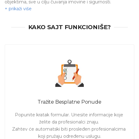
objektima, sve u cilju čuvanja imovine i sigurnosti.
Ukoliko želite da angažujete profesionalca u
Novom Sadu
koji će
ugraditi i postaviti alarmni sistem
za Vas - na
KAKO SAJT FUNKCIONIŠE?
pravom ste mestu. Pošaljite zahtev i uskoro ćete dobiti
ponude. Izaberite profesionalca koji je motivisan i spreman
da uradi taj posao!
Tražite Besplatne Ponude
Popunite kratak formular. Unesite informacije koje 
želite da profesionalci znaju. 

Zahtev će automatski biti prosleđen profesionalcima 
koji pružaju određenu uslugu.