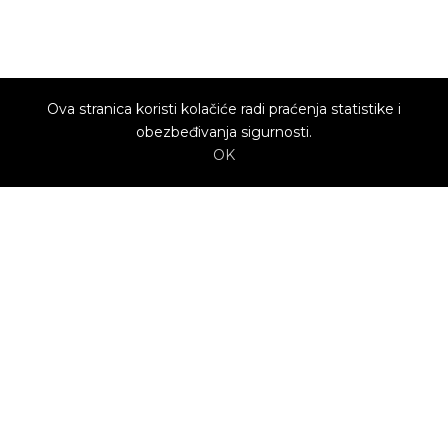
Ova stranica koristi kolačiće radi praćenja statistike i
obezbeđivanja sigurnosti.
OK
O nama
Utrenu.com je nastao u želji da spoji potrošače
kojima je potrebna pomoć i kvalifikovane