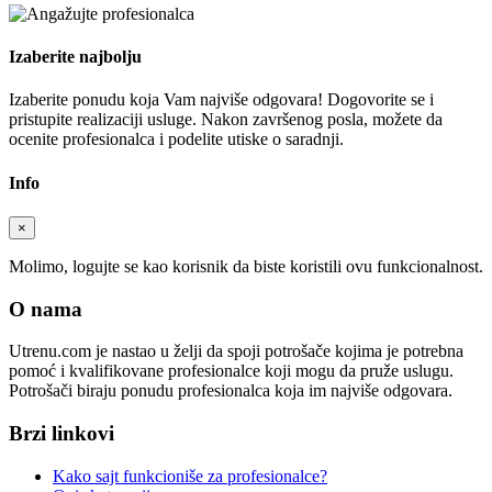
Izaberite najbolju
Izaberite ponudu koja Vam najviše odgovara! Dogovorite se i
pristupite realizaciji usluge. Nakon završenog posla, možete da
ocenite profesionalca i podelite utiske o saradnji.
Info
×
Molimo, logujte se kao korisnik da biste koristili ovu funkcionalnost.
O nama
Utrenu.com je nastao u želji da spoji potrošače kojima je potrebna
pomoć i kvalifikovane profesionalce koji mogu da pruže uslugu.
Potrošači biraju ponudu profesionalca koja im najviše odgovara.
Brzi linkovi
Kako sajt funkcioniše za profesionalce?