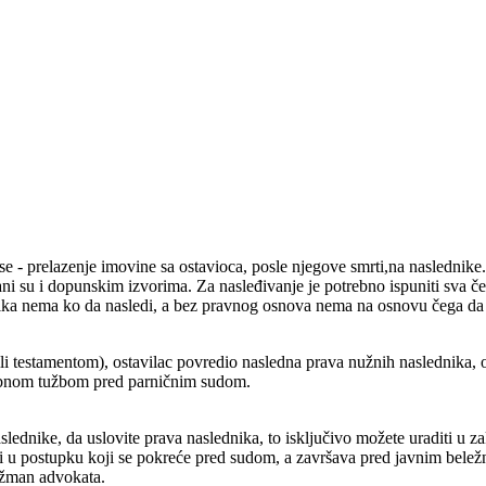
ose - prelazenje imovine sa ostavioca, posle njegove smrti,na nasledni
ani su i dopunskim izvorima.
Za nasleđivanje je potrebno ispuniti sva če
dnika nema ko da nasledi, a bez pravnog osnova nema na osnovu čega da 
i testamentom), ostavilac povredio nasledna prava nužnih naslednika, 
osebnom tužbom pred parničnim sudom.
aslednike, da uslovite prava naslednika, to isključivo možete uraditi u 
i u postupku koji se pokreće pred sudom, a završava pred javnim bel
gažman advokata.