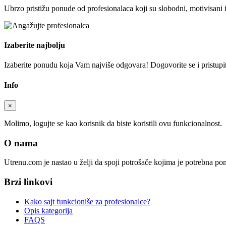
Ubrzo pristižu ponude od profesionalaca koji su slobodni, motivisani 
Izaberite najbolju
Izaberite ponudu koja Vam najviše odgovara! Dogovorite se i pristupite
Info
×
Molimo, logujte se kao korisnik da biste koristili ovu funkcionalnost.
O nama
Utrenu.com je nastao u želji da spoji potrošače kojima je potrebna p
Brzi linkovi
Kako sajt funkcioniše za profesionalce?
Opis kategorija
FAQS