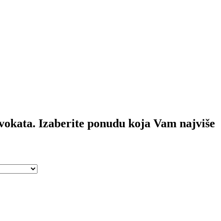
dvokata
. Izaberite ponudu koja Vam najviše