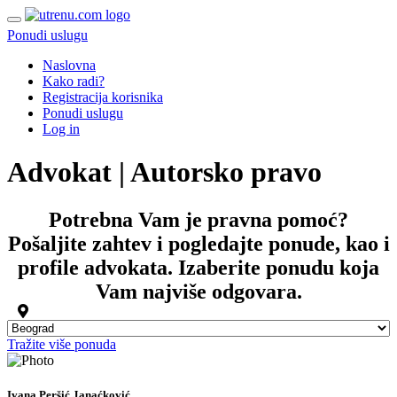
Ponudi uslugu
Naslovna
Kako radi?
Registracija korisnika
Ponudi uslugu
Log in
Advokat | Autorsko pravo
Potrebna Vam je pravna pomoć?
Pošaljite zahtev i pogledajte
ponude
, kao i
profile advokata
. Izaberite ponudu koja
Vam najviše odgovara.
Tražite više ponuda
Ivana Peršić Janaćković