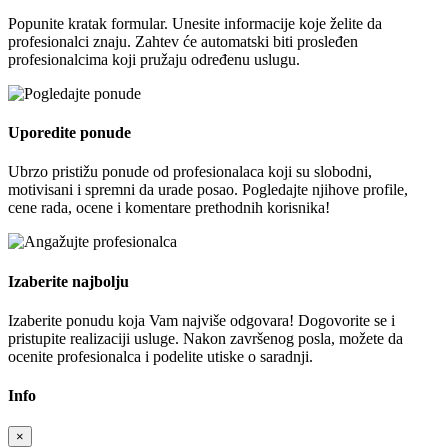
Popunite kratak formular. Unesite informacije koje želite da
profesionalci znaju. Zahtev će automatski biti prosleđen
profesionalcima koji pružaju određenu uslugu.
Uporedite ponude
Ubrzo pristižu ponude od profesionalaca koji su slobodni,
motivisani i spremni da urade posao. Pogledajte njihove profile,
cene rada, ocene i komentare prethodnih korisnika!
Izaberite najbolju
Izaberite ponudu koja Vam najviše odgovara! Dogovorite se i
pristupite realizaciji usluge. Nakon završenog posla, možete da
ocenite profesionalca i podelite utiske o saradnji.
Info
×