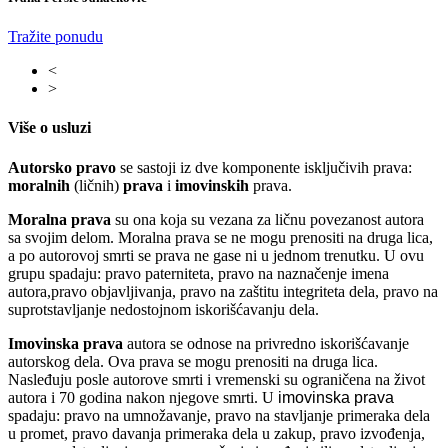
Tražite ponudu
<
>
Više o usluzi
Autorsko pravo
se sastoji iz dve komponente isključivih prava:
moralnih
(ličnih)
prava
i
imovinskih
prava
.
Moralna prava
su ona koja su vezana za ličnu povezanost autora
sa svojim delom. Moralna prava se ne mogu prenositi na druga lica,
a po autorovoj smrti se prava ne gase ni u jednom trenutku. U ovu
grupu spadaju: pravo paterniteta, pravo na naznačenje imena
autora,pravo objavljivanja, pravo na zaštitu integriteta dela, pravo na
suprotstavljanje nedostojnom iskorišćavanju dela.
Imovinska prava
autora se odnose na privredno iskorišćavanje
autorskog dela. Ova prava se mogu prenositi na druga lica.
Nasleđuju posle autorove smrti i vremenski su ograničena na život
autora i 70 godina nakon njegove smrti. U
imovinska prava
spadaju: pravo na umnožavanje, pravo na stavljanje primeraka dela
u promet, pravo davanja primeraka dela u zakup, pravo izvođenja,