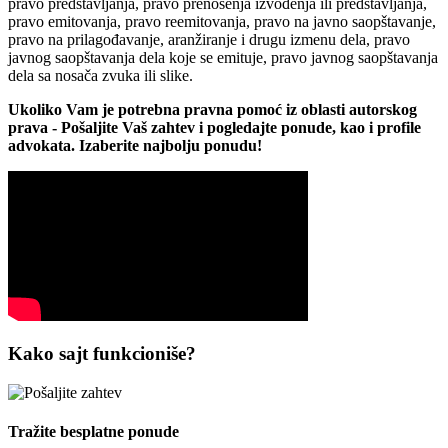
pravo predstavljanja, pravo prenošenja izvođenja ili predstavljanja,
pravo emitovanja, pravo reemitovanja, pravo na javno saopštavanje,
pravo na prilagođavanje, aranžiranje i drugu izmenu dela, pravo
javnog saopštavanja dela koje se emituje, pravo javnog saopštavanja
dela sa nosača zvuka ili slike.
Ukoliko Vam je potrebna pravna pomoć iz oblasti autorskog
prava - Pošaljite Vaš zahtev i pogledajte ponude, kao i profile
advokata. Izaberite najbolju ponudu!
Kako sajt funkcioniše?
Tražite besplatne ponude