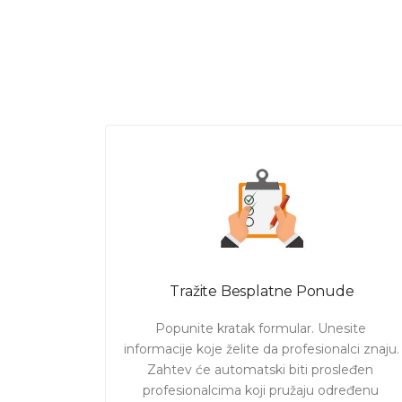
Tražite Besplatne Ponude
Popunite kratak formular. Unesite 
informacije koje želite da profesionalci znaju. 

Zahtev će automatski biti prosleđen 
profesionalcima koji pružaju određenu 