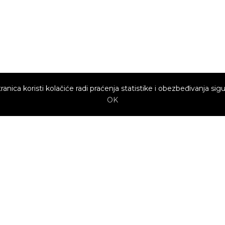
ranica koristi kolačiće radi praćenja statistike i obezbeđivanja sigu
OK
Brzi linkovi
Marketing
Kako sajt
Baneri
funkcioniše za