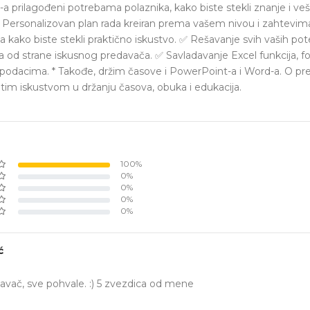
-a prilagođeni potrebama polaznika, kako biste stekli znanje i vešt
 Personalizovan plan rada kreiran prema vašem nivou i zahtevim
 kako biste stekli praktično iskustvo. ✅ Rešavanje svih vaših po
a od strane iskusnog predavača. ✅ Savladavanje Excel funkcija, fo
 podacima. * Takođe, držim časove i PowerPoint-a i Word-a. O pr
im iskustvom u držanju časova, obuka i edukacija.
100%
0%
0%
0%
0%
ć
davač, sve pohvale. :) 5 zvezdica od mene