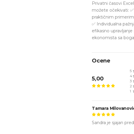
Privatni časovi Excel
možete očekivati: ✅
praktičnim primerima
✅ Individualna pažnj
efikasno upravljanje
ekonomista sa bogat
Ocene
5
4
5,00
3
2
1
Tamara Milovanovi
Sandra je sjajan pre