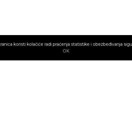
ranica koristi kolačiće radi praćenja statistike i obezbeđivanja sigu
OK
Brzi linkovi
Marketing
Kako sajt
Baneri
funkcioniše za
profesionalce?