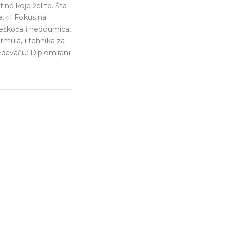
ine koje želite. Šta
a. ✅ Fokus na
teškoća i nedoumica.
rmula, i tehnika za
edavaču: Diplomirani