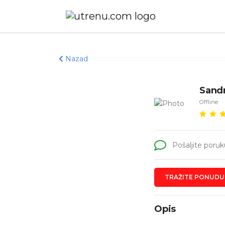
Nazad
Sandr
Offline
Pošaljite poruk
TRAŽITE PONUDU
Opis