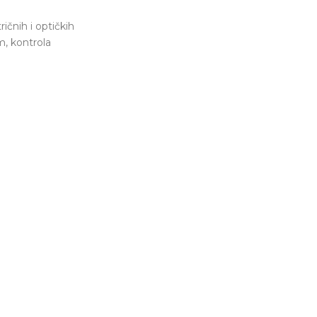
ičnih i optičkih
m, kontrola