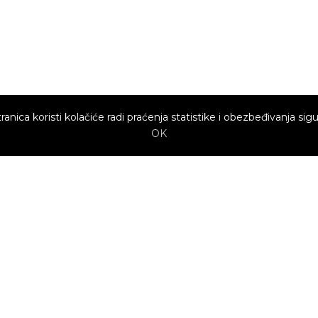
ranica koristi kolačiće radi praćenja statistike i obezbeđivanja sigu
OK
Brzi linkovi
Marketing
Kako sajt
Baneri
funkcioniše za
profesionalce?