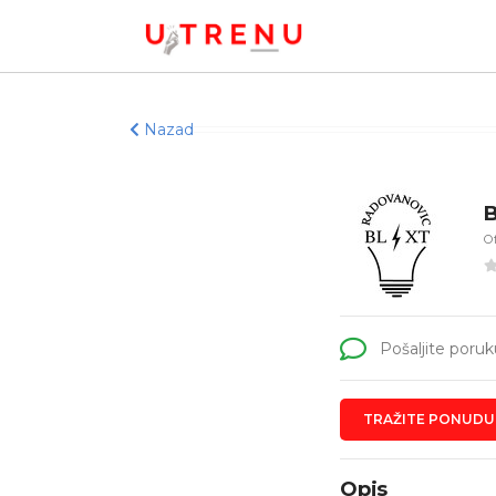
Nazad
Of
Pošaljite poruk
TRAŽITE PONUDU
Opis