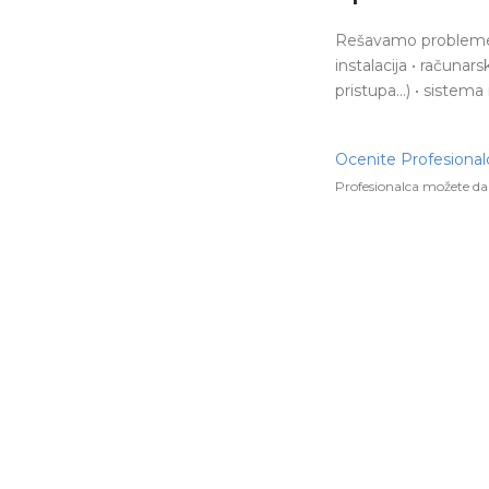
Rešavamo probleme sa
instalacija • računar
pristupa...) • sistem
Ocenite Profesional
Profesionalca možete da 