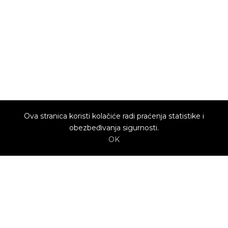
Ova stranica koristi kolačiće radi praćenja statistike i
obezbeđivanja sigurnosti.
OK