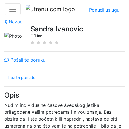
Ponudi uslugu
Nazad
Sandra Ivanovic
Offline
Pošaljite poruku
Tražite ponudu
Opis
Nudim individualne časove švedskog jezika,
prilagođene vašim potrebama i nivou znanja. Bez
obzira da li ste početnik ili napredni, nastava će biti
usmerena na ono što vam je najpotrebnije – bilo da je