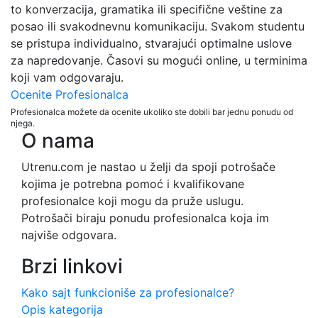
to konverzacija, gramatika ili specifične veštine za
posao ili svakodnevnu komunikaciju. Svakom studentu
se pristupa individualno, stvarajući optimalne uslove
za napredovanje. Časovi su mogući online, u terminima
koji vam odgovaraju.
Ocenite Profesionalca
Profesionalca možete da ocenite ukoliko ste dobili bar jednu ponudu od
njega.
O nama
Utrenu.com je nastao u želji da spoji potrošače
kojima je potrebna pomoć i kvalifikovane
profesionalce koji mogu da pruže uslugu.
Potrošači biraju ponudu profesionalca koja im
najviše odgovara.
Brzi linkovi
Kako sajt funkcioniše za profesionalce?
Opis kategorija