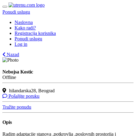
Ponudi uslugu
Naslovna
Kako radi?
Registracija korisnika
Ponudi uslugu
Log in
Nazad
Nebojsa Kostic
Offline
hilandarska28, Beograd
Pošaljite poruku
Tražite ponudu
Opis
Radim adaptacije stanova ,potkrovlja ,poslovnih prostorija i