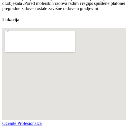
dr.objekata .Pored molerskih radova radim i regips spuštene plafonei
pregradne zidove i ostale završne radove u gradjevini
Lokacija
Ocenite Profesionalca