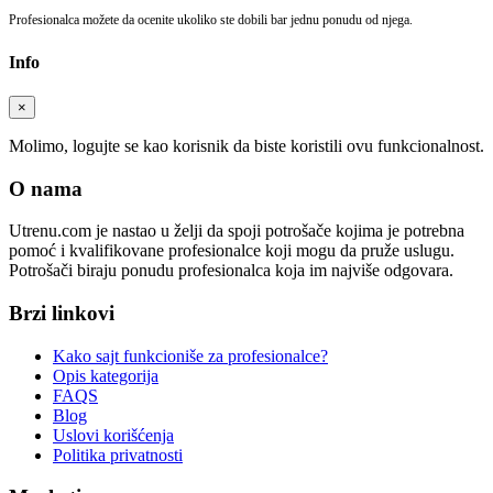
Profesionalca možete da ocenite ukoliko ste dobili bar jednu ponudu od njega.
Info
×
Molimo, logujte se kao korisnik da biste koristili ovu funkcionalnost.
O nama
Utrenu.com je nastao u želji da spoji potrošače kojima je potrebna
pomoć i kvalifikovane profesionalce koji mogu da pruže uslugu.
Potrošači biraju ponudu profesionalca koja im najviše odgovara.
Brzi linkovi
Kako sajt funkcioniše za profesionalce?
Opis kategorija
FAQS
Blog
Uslovi korišćenja
Politika privatnosti